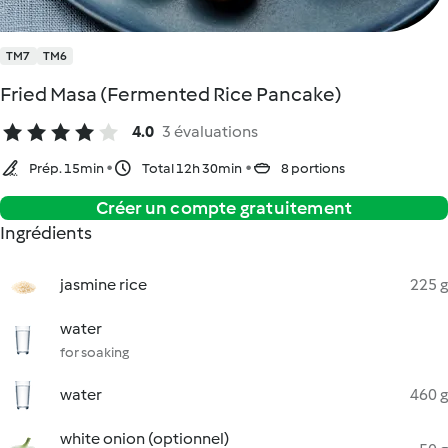
TM7
TM6
Fried Masa (Fermented Rice Pancake)
4.0
3 évaluations
Prép. 15min
Total 12h 30min
8 portions
Créer un compte gratuitement
Ingrédients
jasmine rice
225 g
water
for soaking
water
460 g
white onion (optionnel)