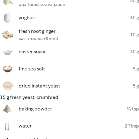
50 g
quartered, see variation
yoghurt
30 g
fresh root ginger
10 g
cut in rounds (5 mm)
caster sugar
30 g
fine sea salt
5 g
dried instant yeast
5 g
15 g fresh yeast, crumbled
baking powder
½ tsp
water
2 Tbsp