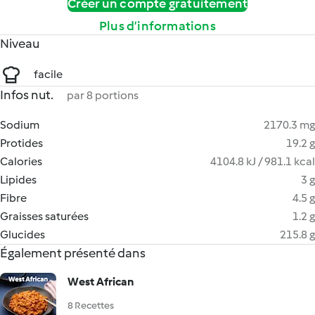
Créer un compte gratuitement
Plus d’informations
Niveau
facile
Infos nut.
par 8 portions
Sodium
2170.3 mg
Protides
19.2 g
Calories
4104.8 kJ / 981.1 kcal
Lipides
3 g
Fibre
4.5 g
Graisses saturées
1.2 g
Glucides
215.8 g
Également présenté dans
West African
8 Recettes