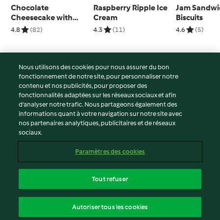
Chocolate
Raspberry Ripple Ice
Jam Sandwi
Cheesecake with
Cream
Biscuits
Marshmallow
4.8
(82)
4.3
(11)
4.6
(5)
Topping
Nous utilisons des cookies pour nous assurer du bon
fonctionnement de notre site, pour personnaliser notre
© Copyright 2026
contenu et nos publicités, pour proposer des
fonctionnalités adaptées sur les réseaux sociaux et afin
Conditions d'utilisation
d’analyser notre trafic. Nous partageons également des
Politique de confidentialité
informations quant à votre navigation sur notre site avec
Non-responsabilité
nos partenaires analytiques, publicitaires et de réseaux
sociaux.
Mentions légales
Cookies
Paramètres des cookies
Contenu du rapport
Résilier le contrat
Tout refuser
Déclaration d'accessibilité
français
Autoriser tous les cookies