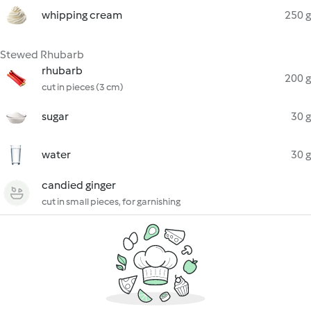
whipping cream
250 g
Stewed Rhubarb
rhubarb
200 g
cut in pieces (3 cm)
sugar
30 g
water
30 g
candied ginger
cut in small pieces, for garnishing