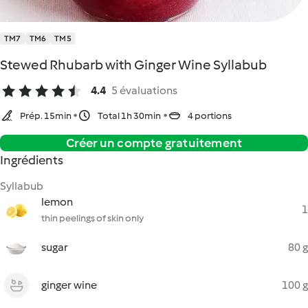
TM7
TM6
TM5
Stewed Rhubarb with Ginger Wine Syllabub
4.4
5 évaluations
Prép. 15min
Total 1h 30min
4 portions
Créer un compte gratuitement
Ingrédients
Syllabub
lemon
1
thin peelings of skin only
sugar
80 g
ginger wine
100 g