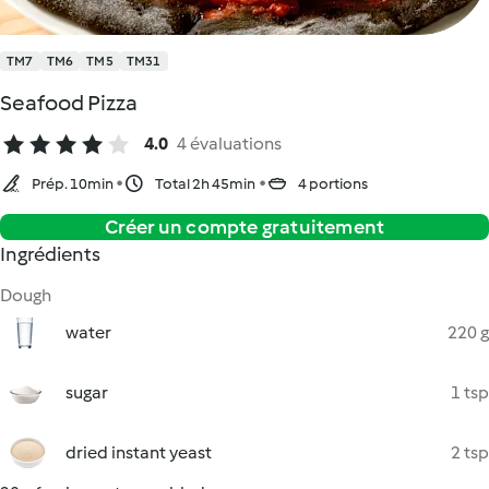
TM7
TM6
TM5
TM31
Seafood Pizza
4.0
4 évaluations
Prép. 10min
Total 2h 45min
4 portions
Créer un compte gratuitement
Ingrédients
Dough
water
220 g
sugar
1 tsp
dried instant yeast
2 tsp