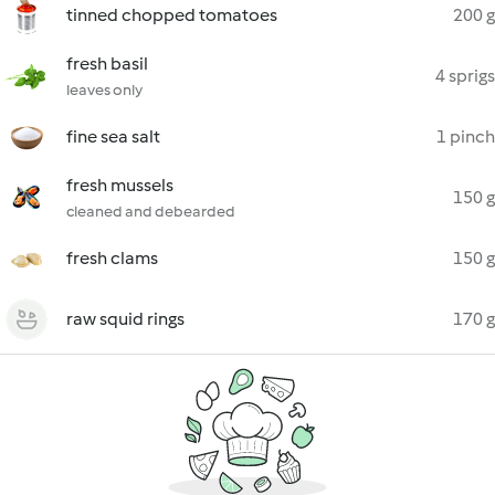
tinned chopped tomatoes
200 g
fresh basil
4 sprigs
leaves only
fine sea salt
1 pinch
fresh mussels
150 g
cleaned and debearded
fresh clams
150 g
raw squid rings
170 g