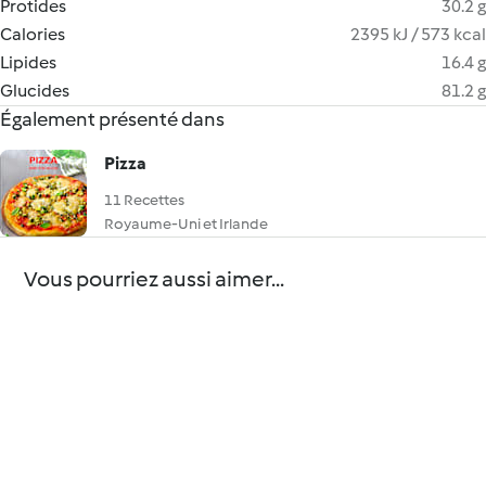
Protides
30.2 g
Calories
2395 kJ / 573 kcal
Lipides
16.4 g
Glucides
81.2 g
Également présenté dans
Pizza
11 Recettes
Royaume-Uni et Irlande
Vous pourriez aussi aimer...