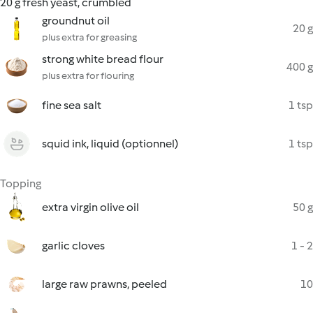
20 g fresh yeast, crumbled
groundnut oil
20 g
plus extra for greasing
strong white bread flour
400 g
plus extra for flouring
fine sea salt
1 tsp
squid ink, liquid (optionnel)
1 tsp
Topping
extra virgin olive oil
50 g
garlic cloves
1 - 2
large raw prawns, peeled
10