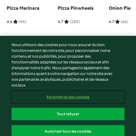
Pizza Marinara
Pizza Pinwheels
Onion Pie
4.6
(96)
4.7
(185)
4.7
(66)
Nous utilisons des cookies pour nous assurer du bon
fonctionnement de notre site, pour personnaliser notre
© Copyright 2026
contenu et nos publicités, pour proposer des
fonctionnalités adaptées sur les réseaux sociaux et afin
Conditions d'utilisation
d’analyser notre trafic. Nous partageons également des
Politique de confidentialité
informations quant à votre navigation sur notre site avec
Non-responsabilité
nos partenaires analytiques, publicitaires et de réseaux
sociaux.
Mentions légales
Cookies
Paramètres des cookies
Contenu du rapport
Résilier le contrat
Tout refuser
Déclaration d'accessibilité
français
Autoriser tous les cookies