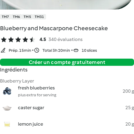
TM7
TM6
TM5
TM31
Blueberry and Mascarpone Cheesecake
4.5
340 évaluations
Prép. 15min
Total 3h 20min
10 slices
Créer un compte gratuitement
Ingrédients
Blueberry Layer
fresh blueberries
200 g
plus extra for serving
caster sugar
25 g
lemon juice
20 g