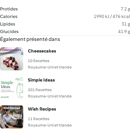
Protides
7.2 g
Calories
1990 kJ / 476 kcal
Lipides
31 g
Glucides
41.9 g
Également présenté dans
Cheesecakes
10 Recettes
Royaume-Uni et Irlande
Simple Ideas
201 Recettes
Royaume-Uni et Irlande
Wish Recipes
11 Recettes
Royaume-Uni et Irlande