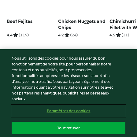
Beef Fajitas
Chicken Nuggets and
Chimichurri
Chips
Fillet with 
Salad
4.4
(119)
4.2
(24)
4.5
(31)
Nous utilisons des cookies pour nous assurer du bon
fonctionnement de notre site, pour personnaliser notre
© Copyright 2026
contenu et nos publicités, pour proposer des
fonctionnalités adaptées sur les réseaux sociaux et afin
Conditions d'utilisation
d’analyser notre trafic. Nous partageons également des
Politique de confidentialité
informations quant à votre navigation sur notre site avec
Non-responsabilité
nos partenaires analytiques, publicitaires et de réseaux
sociaux.
Mentions légales
Cookies
Paramètres des cookies
Contenu du rapport
Résilier le contrat
Tout refuser
Déclaration d'accessibilité