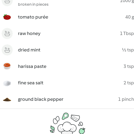
1000 g
broken in pieces
tomato purée
40 g
raw honey
1 Tbsp
dried mint
½ tsp
harissa paste
3 tsp
fine sea salt
2 tsp
ground black pepper
1 pinch