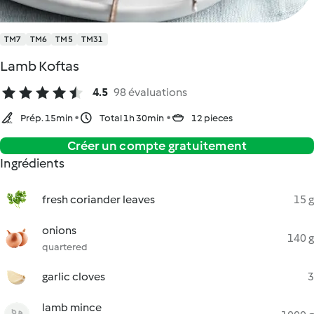
TM7
TM6
TM5
TM31
Lamb Koftas
4.5
98 évaluations
Prép. 15min
Total 1h 30min
12 pieces
Créer un compte gratuitement
Ingrédients
fresh coriander leaves
15 g
onions
140 g
quartered
garlic cloves
3
lamb mince