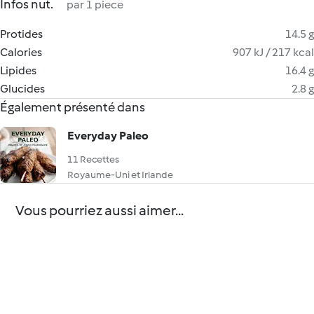
Infos nut.
par 1 piece
Protides
14.5 g
Calories
907 kJ / 217 kcal
Lipides
16.4 g
Glucides
2.8 g
Également présenté dans
Everyday Paleo
11 Recettes
Royaume-Uni et Irlande
Vous pourriez aussi aimer...