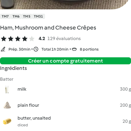
TM7
TM6
TM5
TM31
Ham, Mushroom and Cheese Crêpes
4.2
129 évaluations
Prép. 30min
Total 1h 20min
8 portions
Créer un compte gratuitement
Ingrédients
Batter
milk
300 g
plain flour
200 g
butter, unsalted
20 g
diced