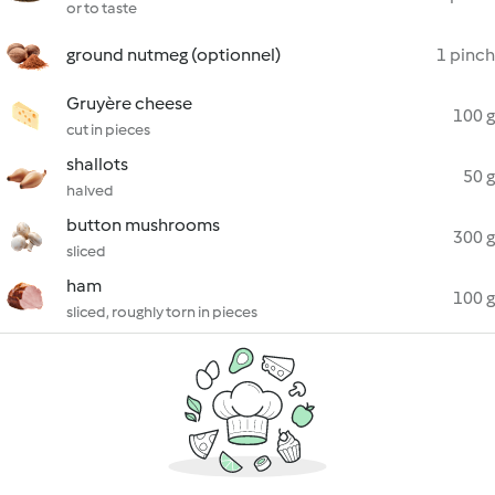
or to taste
ground nutmeg (optionnel)
1 pinch
Gruyère cheese
100 g
cut in pieces
shallots
50 g
halved
button mushrooms
300 g
sliced
ham
100 g
sliced, roughly torn in pieces