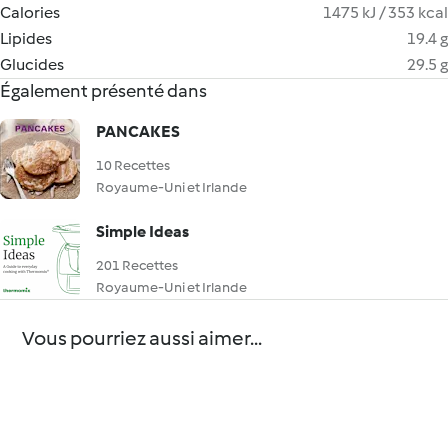
Calories
1475 kJ / 353 kcal
Lipides
19.4 g
Glucides
29.5 g
Également présenté dans
PANCAKES
10 Recettes
Royaume-Uni et Irlande
Simple Ideas
201 Recettes
Royaume-Uni et Irlande
Vous pourriez aussi aimer...