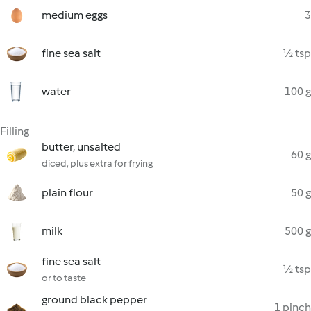
medium eggs
3
fine sea salt
½ tsp
water
100 g
Filling
butter, unsalted
60 g
diced, plus extra for frying
plain flour
50 g
milk
500 g
fine sea salt
½ tsp
or to taste
ground black pepper
1 pinch