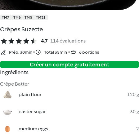
TM7
TM6
TM5
TM31
Crêpes Suzette
4.7
114 évaluations
Prép. 30min
Total 35min
6 portions
Créer un compte gratuitement
Ingrédients
Crêpe Batter
plain flour
120 g
caster sugar
30 g
medium eggs
2