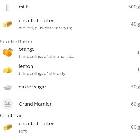
milk
300 g
unsalted butter
40 g
melted, plus extra for frying
Suzette Butter
orange
1
thin peelings of skin and juice
lemon
1
thin peelings of skin only
caster sugar
50 g
Grand Marnier
60 g
Cointreau
unsalted butter
80 g
soft