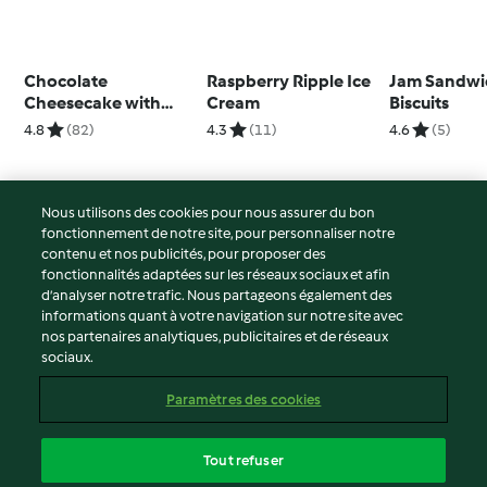
Chocolate
Raspberry Ripple Ice
Jam Sandwi
Cheesecake with
Cream
Biscuits
Marshmallow
4.8
(82)
4.3
(11)
4.6
(5)
Topping
Nous utilisons des cookies pour nous assurer du bon
fonctionnement de notre site, pour personnaliser notre
© Copyright 2026
contenu et nos publicités, pour proposer des
fonctionnalités adaptées sur les réseaux sociaux et afin
Conditions d'utilisation
d’analyser notre trafic. Nous partageons également des
Politique de confidentialité
informations quant à votre navigation sur notre site avec
Non-responsabilité
nos partenaires analytiques, publicitaires et de réseaux
sociaux.
Mentions légales
Cookies
Paramètres des cookies
Contenu du rapport
Résilier le contrat
Tout refuser
Déclaration d'accessibilité