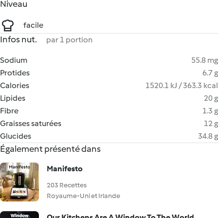
Niveau
facile
Infos nut.
par 1 portion
Sodium
55.8 mg
Protides
6.7 g
Calories
1520.1 kJ / 363.3 kcal
Lipides
20 g
Fibre
1.3 g
Graisses saturées
12 g
Glucides
34.8 g
Également présenté dans
Manifesto
203 Recettes
Royaume-Uni et Irlande
Our Kitchens Are A Window To The World