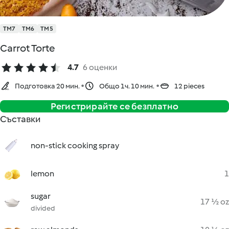
TM7
TM6
TM5
Carrot Torte
4.7
6 оценки
Подготовка 20 мин.
Общо 1ч. 10 мин.
12 pieces
Регистрирайте се безплатно
Съставки
non-stick cooking spray
lemon
1
sugar
17 ½ oz
divided