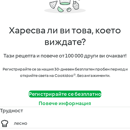
Харесва ли ви това, което
виждате?
Тази рецепта и повече от 100 000 други ви очакват!
Регистрирайте се за нашия 30-дневен безплатен пробен период и
открийте света на Cookidoo®. Без ангажименти.
Регистрирайте се безплатно
Повече информация
Трудност
лесно