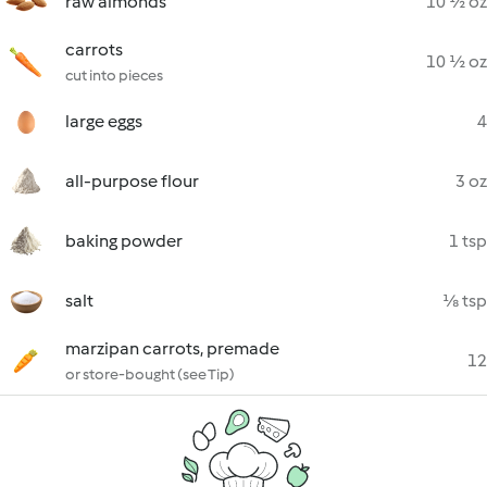
raw almonds
10 ½ oz
carrots
10 ½ oz
cut into pieces
large eggs
4
all-purpose flour
3 oz
baking powder
1 tsp
salt
⅛ tsp
marzipan carrots, premade
12
or store-bought (see Tip)