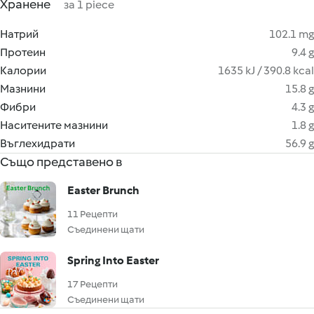
Хранене
за 1 piece
Натрий
102.1 mg
Протеин
9.4 g
Калории
1635 kJ / 390.8 kcal
Мазнини
15.8 g
Фибри
4.3 g
Наситените мазнини
1.8 g
Въглехидрати
56.9 g
Също представено в
Easter Brunch
11 Рецепти
Съединени щати
Spring Into Easter
17 Рецепти
Съединени щати