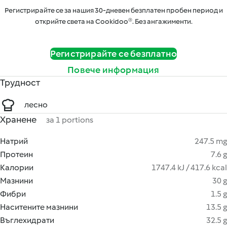
Регистрирайте се за нашия 30-дневен безплатен пробен период и
открийте света на Cookidoo®. Без ангажименти.
Регистрирайте се безплатно
Повече информация
Трудност
лесно
Хранене
за 1 portions
Натрий
247.5 mg
Протеин
7.6 g
Калории
1747.4 kJ / 417.6 kcal
Мазнини
30 g
Фибри
1.5 g
Наситените мазнини
13.5 g
Въглехидрати
32.5 g