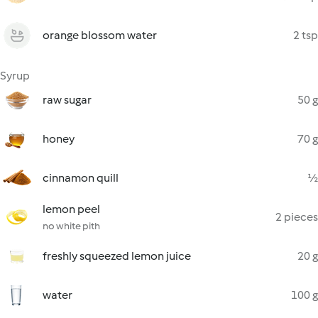
orange blossom water
2 tsp
Syrup
raw sugar
50 g
honey
70 g
cinnamon quill
½
lemon peel
2 pieces
no white pith
freshly squeezed lemon juice
20 g
water
100 g