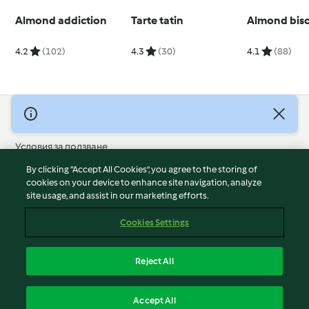
Almond addiction
Tarte tatin
Almond bisc
4.2
(102)
4.3
(30)
4.1
(88)
© Авторско право 2026
Условия за ползване
Политика за поверителност
By clicking “Accept All Cookies”, you agree to the storing of
Отказ от отговорност
cookies on your device to enhance site navigation, analyze
site usage, and assist in our marketing efforts.
Политика за поверителност
Бисквитки
Cookies Settings
Докладвайте Съдържание
Отказ от договор
Reject All
Декларация за достъпност
български
Accept All