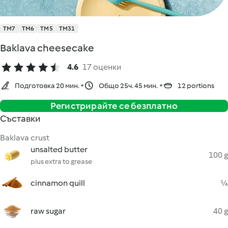
TM7
TM6
TM5
TM31
Baklava cheesecake
4.6
17 оценки
Подготовка 20 мин.
Общо 25ч. 45 мин.
12 portions
Регистрирайте се безплатно
Съставки
Baklava crust
unsalted butter
100 g
plus extra to grease
cinnamon quill
¼
raw sugar
40 g