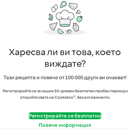
Харесва ли ви това, което
виждате?
Тази рецепта и повече от 100 000 други ви очакват!
Регистрирайте се за нашия 30-дневен безплатен пробен период и
открийте света на Cookidoo®. Без ангажименти.
Регистрирайте се безплатно
Повече информация