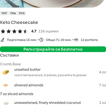
TM7
TM6
TM5
Keto Cheesecake
4.7
126 оценки
Подготовка 15 мин.
Общо 7ч. 20 мин.
12 portions
Регистрирайте се безплатно
Съставки
Crumb Base
unsalted butter
4 oz
room temperature, in pieces, plus extra to grease
slivered almonds
7 oz
7 oz sliced almonds
unsweetened, finely shredded coconut
2 oz