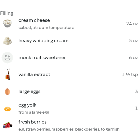
Filling
cream cheese
24 oz
cubed, at room temperature
heavy whipping cream
5 oz
monk fruit sweetener
6 oz
vanilla extract
1 ½ tsp
large eggs
3
egg yolk
1
from a large egg
fresh berries
e.g. strawberries, raspberries, blackberries, to garnish