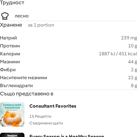
Трудност
лесно
Хранене
за 1 portion
Натрий
239 mg
Протеин
10 g
Калории
1887 kJ / 451 kcal
Мазнини
44 g
Фибри
2 g
Наситените мазнини
22 g
Въглехидрати
8 g
Също представено в
Consultant Favorites
15 Рецепти
Съединени щати
Every Season is a Healthy Season