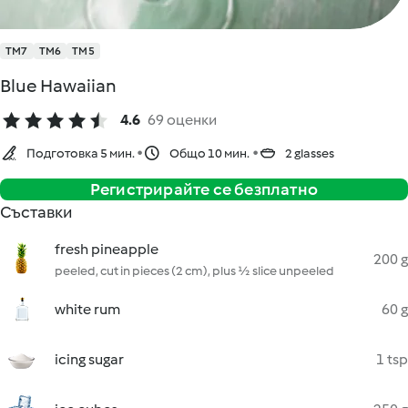
TM7
TM6
TM5
Blue Hawaiian
4.6
69 оценки
Подготовка 5 мин.
Общо 10 мин.
2 glasses
Регистрирайте се безплатно
Съставки
fresh pineapple
200 g
peeled, cut in pieces (2 cm), plus ½ slice unpeeled
white rum
60 g
icing sugar
1 tsp