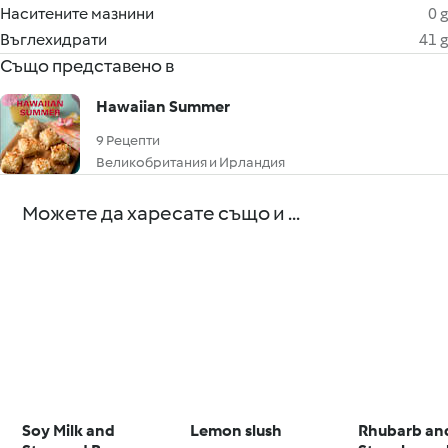
Наситените мазнини
0 g
Въглехидрати
41 g
Също представено в
Hawaiian Summer
9 Рецепти
Великобритания и Ирландия
Можете да харесате също и ...
Soy Milk and
Lemon slush
Rhubarb an