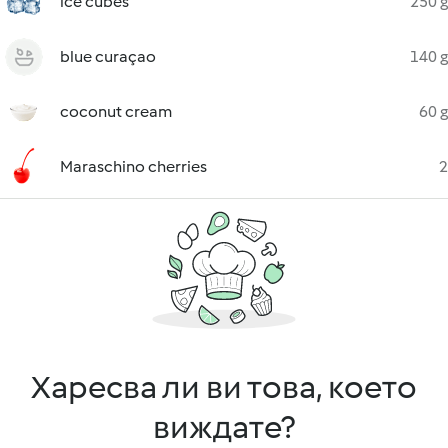
ice cubes
250 g
blue curaçao
140 g
coconut cream
60 g
Maraschino cherries
2
Харесва ли ви това, което
виждате?