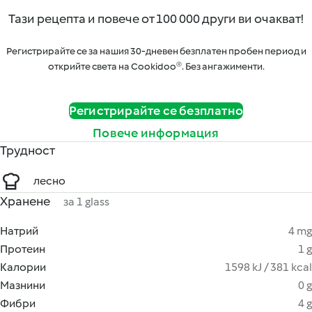
Тази рецепта и повече от 100 000 други ви очакват!
Регистрирайте се за нашия 30-дневен безплатен пробен период и
открийте света на Cookidoo®. Без ангажименти.
Регистрирайте се безплатно
Повече информация
Трудност
лесно
Хранене
за 1 glass
Натрий
4 mg
Протеин
1 g
Калории
1598 kJ / 381 kcal
Мазнини
0 g
Фибри
4 g