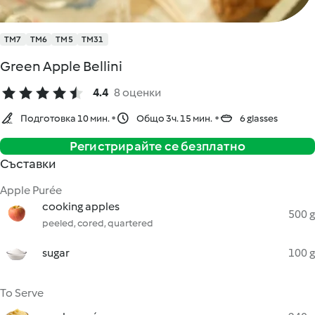
TM7
TM6
TM5
TM31
Green Apple Bellini
4.4
8 оценки
Подготовка 10 мин.
Общо 3ч. 15 мин.
6 glasses
Регистрирайте се безплатно
Съставки
Apple Purée
cooking apples
500 g
peeled, cored, quartered
sugar
100 g
To Serve