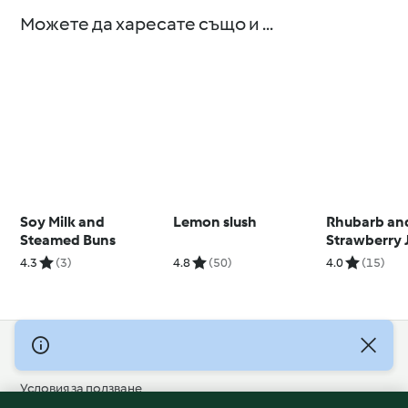
Можете да харесате също и ...
Soy Milk and
Lemon slush
Rhubarb an
Steamed Buns
Strawberry 
4.3
(3)
4.8
(50)
4.0
(15)
© Авторско право 2026
Условия за ползване