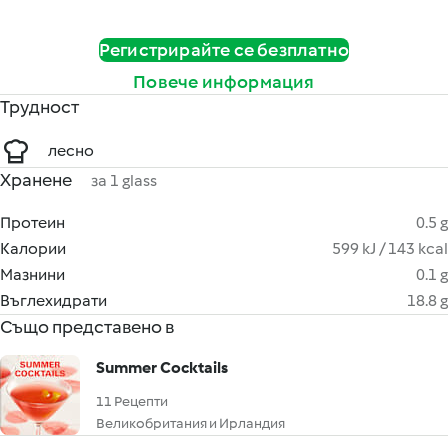
Регистрирайте се безплатно
Повече информация
Трудност
лесно
Хранене
за 1 glass
Протеин
0.5 g
Калории
599 kJ / 143 kcal
Мазнини
0.1 g
Въглехидрати
18.8 g
Също представено в
Summer Cocktails
11 Рецепти
Великобритания и Ирландия