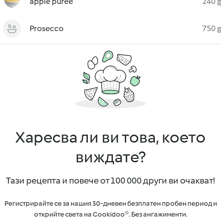
apple purée
240 g
Prosecco
750 g
Харесва ли ви това, което
виждате?
Тази рецепта и повече от 100 000 други ви очакват!
Регистрирайте се за нашия 30-дневен безплатен пробен период и
открийте света на Cookidoo®. Без ангажименти.