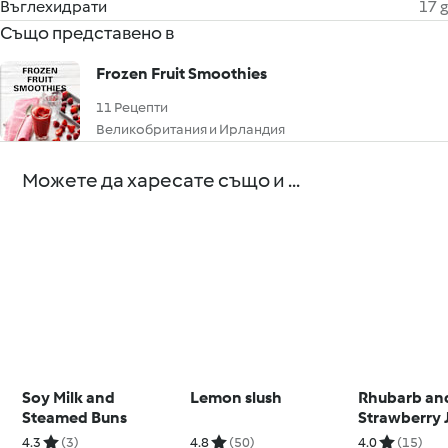
Въглехидрати
17 g
Също представено в
Frozen Fruit Smoothies
11 Рецепти
Великобритания и Ирландия
Можете да харесате също и ...
Soy Milk and
Lemon slush
Rhubarb an
Steamed Buns
Strawberry 
4.3
(3)
4.8
(50)
4.0
(15)