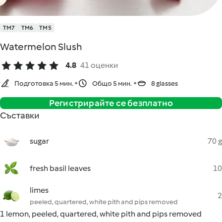
TM7
TM6
TM5
Watermelon Slush
4.8
41 оценки
Подготовка 5 мин.
Общо 5 мин.
8 glasses
Регистрирайте се безплатно
Съставки
sugar
70 g
fresh basil leaves
10
limes
2
peeled, quartered, white pith and pips removed
1 lemon, peeled, quartered, white pith and pips removed