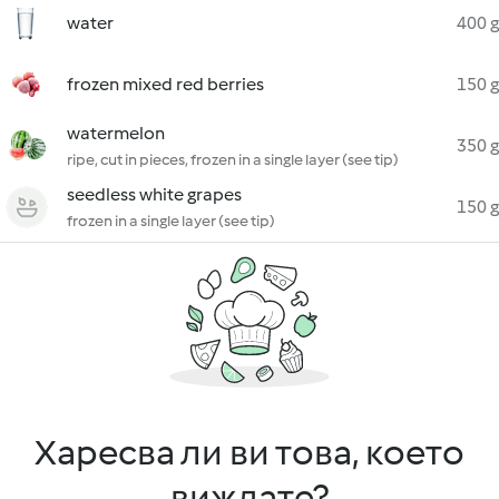
water
400 g
frozen mixed red berries
150 g
watermelon
350 g
ripe, cut in pieces, frozen in a single layer (see tip)
seedless white grapes
150 g
frozen in a single layer (see tip)
Харесва ли ви това, което
виждате?