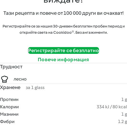
Тази рецепта и повече от 100 000 други ви очакват!
Регистрирайте се за нашия 30-дневен безплатен пробен период и
открийте света на Cookidoo®. Без ангажименти.
Регистрирайте се безплатно
Повече информация
Трудност
лесно
Хранене
за 1 glass
Протеин
1 g
Калории
334 kJ / 80 kcal
Мазнини
1 g
Фибри
1.2 g