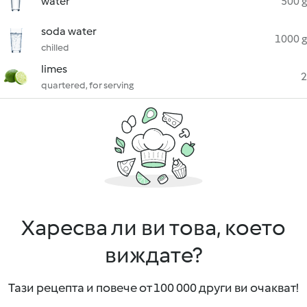
water
500 g
soda water
1000 g
chilled
limes
2
quartered, for serving
Харесва ли ви това, което
виждате?
Тази рецепта и повече от 100 000 други ви очакват!