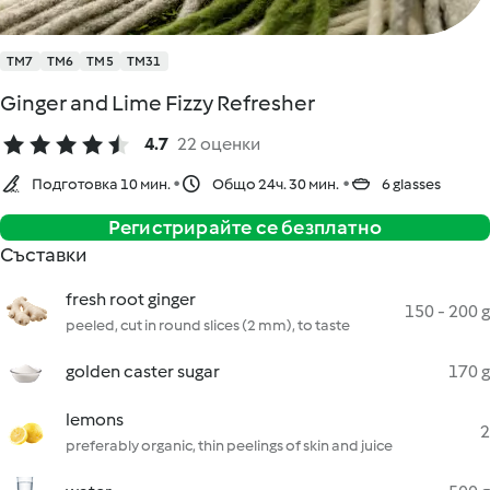
TM7
TM6
TM5
TM31
Ginger and Lime Fizzy Refresher
4.7
22 оценки
Подготовка 10 мин.
Общо 24ч. 30 мин.
6 glasses
Регистрирайте се безплатно
Съставки
fresh root ginger
150 - 200 g
peeled, cut in round slices (2 mm), to taste
golden caster sugar
170 g
lemons
2
preferably organic, thin peelings of skin and juice