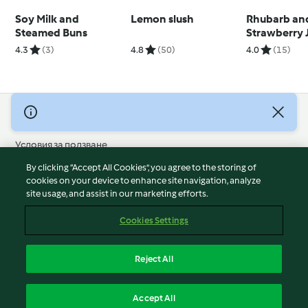
Soy Milk and
Lemon slush
Rhubarb an
Steamed Buns
Strawberry 
4.3
(3)
4.8
(50)
4.0
(15)
© Авторско право 2026
Условия за ползване
Политика за поверителност
By clicking “Accept All Cookies”, you agree to the storing of
Отказ от отговорност
cookies on your device to enhance site navigation, analyze
site usage, and assist in our marketing efforts.
Политика за поверителност
Бисквитки
Cookies Settings
Докладвайте Съдържание
Отказ от договор
Reject All
Декларация за достъпност
български
Accept All