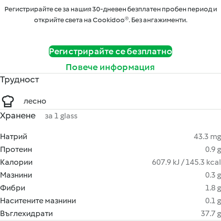
Регистрирайте се за нашия 30-дневен безплатен пробен период и
открийте света на Cookidoo®. Без ангажименти.
Регистрирайте се безплатно
Повече информация
Трудност
лесно
Хранене
за 1 glass
Натрий
43.3 mg
Протеин
0.9 g
Калории
607.9 kJ / 145.3 kcal
Мазнини
0.3 g
Фибри
1.8 g
Наситените мазнини
0.1 g
Въглехидрати
37.7 g