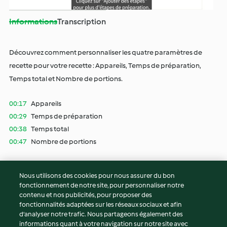
Ajouter des astuces et conseils
Informations
Transcription
la
Découvrez comment personnaliser les quatre paramètres de
recette pour votre recette : Appareils, Temps de préparation,
vidéo
Temps total et Nombre de portions.
00:17
Appareils
00:29
Temps de préparation
00:38
Temps total
00:47
Nombre de portions
Nous utilisons des cookies pour nous assurer du bon
fonctionnement de notre site, pour personnaliser notre
© Copyright 2026
contenu et nos publicités, pour proposer des
fonctionnalités adaptées sur les réseaux sociaux et afin
Conditions d'utilisation
d’analyser notre trafic. Nous partageons également des
Politique de confidentialité
informations quant à votre navigation sur notre site avec