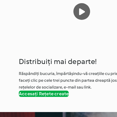
Distribuiți mai departe!
Răspândiți bucuria, împărtășindu-vă creațiile cu priet
faceți clic pe cele trei puncte din partea dreaptă jos a
rețelelor de socializare, e-mail sau link.
Accesați Rețete create