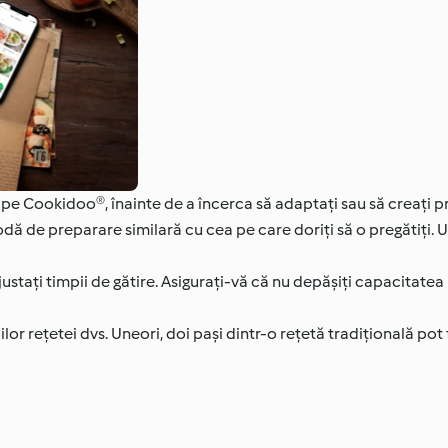
pe Cookidoo®, înainte de a încerca să adaptați sau să creați p
 de preparare similară cu cea pe care doriți să o pregătiți. Ut
justați timpii de gătire. Asigurați-vă că nu depășiți capacitatea
ețetei dvs. Uneori, doi pași dintr-o rețetă tradițională pot fi 