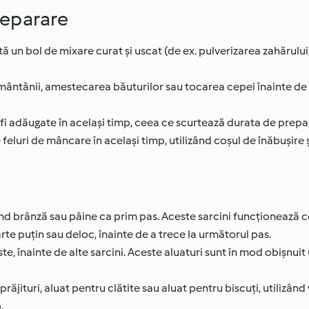
reparare
tă un bol de mixare curat și uscat (de ex. pulverizarea zahărulu
mântânii, amestecarea băuturilor sau tocarea cepei înainte de 
fi adăugate în același timp, ceea ce scurtează durata de prepar
feluri de mâncare în același timp, utilizând coșul de înăbușire
ind brânză sau pâine ca prim pas. Aceste sarcini funcționează c
oarte puțin sau deloc, înainte de a trece la următorul pas.
te, înainte de alte sarcini. Aceste aluaturi sunt în mod obișnuit
ăjituri, aluat pentru clătite sau aluat pentru biscuți, utilizând 
.