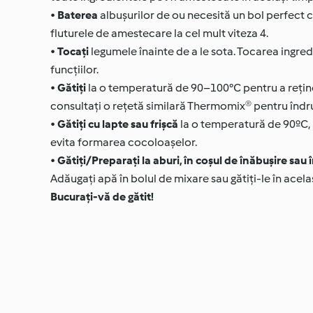
•
Baterea
albușurilor de ou necesită un bol perfect cur
fluturele de amestecare la cel mult viteza 4.
•
Tocați
legumele înainte de a le sota. Tocarea ingredi
funcțiilor.
•
Gătiți
la o temperatură de 90–100°C pentru a reține 
consultați o rețetă similară Thermomix® pentru îndr
•
Gătiți cu lapte sau frișcă
la o temperatură de 90ºC, p
evita formarea cocoloașelor.
•
Gătiți/Preparați la aburi, în coșul de înăbușire sau
Adăugați apă în bolul de mixare sau gătiți-le în acelaș
Bucurați-vă de gătit!