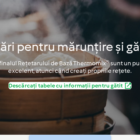
 pentru mărunțire și găt
 finalul Rețetarului de Bază Thermomix® sunt un p
excelent, atunci când creați propriile rețete.
Descărcați tabele cu informații pentru gătit