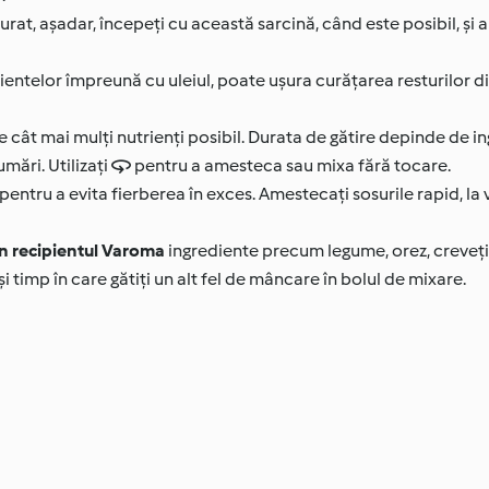
at, așadar, începeți cu această sarcină, când este posibil, și am
entelor împreună cu uleiul, poate ușura curățarea resturilor din
cât mai mulți nutrienți posibil. Durata de gătire depinde de in
umări. Utilizați  pentru a amesteca sau mixa fără tocare.
entru a evita fierberea în exces. Amestecați sosurile rapid, la 
 în recipientul Varoma
ingrediente precum legume, orez, creveți 
i timp în care gătiți un alt fel de mâncare în bolul de mixare.