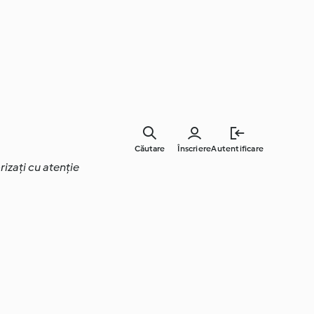
Căutare
Înscriere
Autentificare
rizați cu atenție