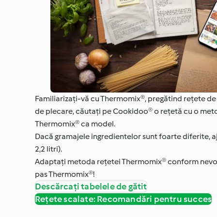
Familiarizați-vă cu Thermomix®, pregătind rețete de 
de plecare, căutați pe Cookidoo® o rețetă cu o metodă
Thermomix® ca model.
Dacă gramajele ingredientelor sunt foarte diferite, a
2,2 litri).
Adaptați metoda rețetei Thermomix® conform nevoilor r
pas Thermomix®!
Descărcați tabelele de gătit
Rețete scalate: Recomandări pentru succes