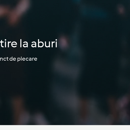
ire la aburi
unct de plecare