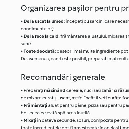
Organizarea pașilor pentru p
•
De la uscat la umed:
începeți cu sarcini care necesi
condimentelor).
•
De la rece la cald:
frământarea aluatului, mixarea s
supe.
•
Toate deodată:
deseori, mai multe ingrediente pot 
De asemenea, când este posibil, preparați mai multe 
Recomandări generale
• Preparați
măcinând
cereale, nuci sau zahăr și răzu
de mixare curat și uscat, astfel încât îl veți curăța f
•
Frământați
aluat pentru pâine, pizza sau pentru pas
bol, ceea ce evită spălarea inutilă.
•
Mixați
în căteva secunde, sosuri, compoziții pentru pr
toate ingredientele pot fi amestecate în același timp