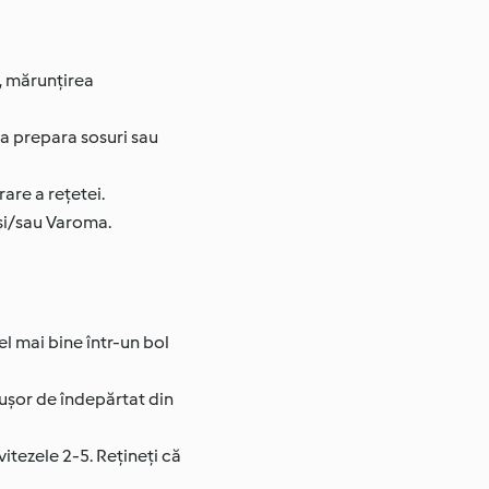
i, mărunțirea
a prepara sosuri sau
are a rețetei.
 și/sau Varoma.
el mai bine într-un bol
 ușor de îndepărtat din
vitezele 2-5. Rețineți că