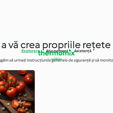
 vă crea propriile rețete
Explorare
Abonament
Asistență
ugăm să urmați instrucțiunile generale de siguranță și să monito