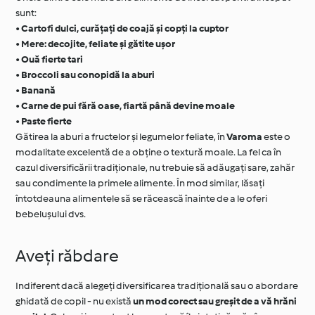
sunt:
•
Cartofi dulci, curățați de coajă și copți la cuptor
•
Mere: decojite, feliate și gătite ușor
•
Ouă fierte tari
•
Broccoli sau conopidă la aburi
•
Banană
•
Carne de pui fără oase, fiartă până devine moale
•
Paste fierte
Gătirea la aburi a fructelor și legumelor feliate, în
Varoma
este o
modalitate excelentă de a obține o textură moale. La fel ca în
cazul diversificării tradiționale, nu trebuie să adăugați sare, zahăr
sau condimente la primele alimente. În mod similar, lăsați
întotdeauna alimentele să se răcească înainte de a le oferi
bebelușului dvs.
Aveți răbdare
Indiferent dacă alegeți diversificarea tradițională sau o abordare
ghidată de copil - nu există
un mod corect sau greșit de a vă hrăni