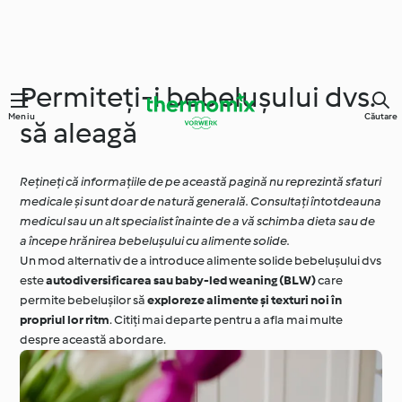
Permiteți-i bebelușului dvs.
Meniu
Căutare
să aleagă
Rețineți că informațiile de pe această pagină nu reprezintă sfaturi
medicale și sunt doar de natură generală. Consultați întotdeauna
medicul sau un alt specialist înainte de a vă schimba dieta sau de
a începe hrănirea bebelușului cu alimente solide.
Un mod alternativ de a introduce alimente solide bebelușului dvs
este
autodiversificarea sau baby-led weaning (BLW)
care
permite bebelușilor să
exploreze alimente și texturi noi în
propriul lor ritm
. Citiți mai departe pentru a afla mai multe
despre această abordare.