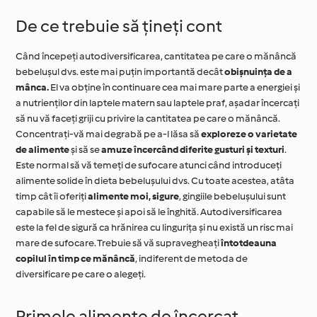
De ce trebuie să țineți cont
Când începeți autodiversificarea, cantitatea pe care o mănâncă
bebelușul dvs. este mai puțin importantă decât
obișnuința de a
mânca.
El va obține în continuare cea mai mare parte a energiei și
a nutrienților din laptele matern sau laptele praf, așadar încercați
să nu vă faceți griji cu privire la cantitatea pe care o mănâncă.
Concentrați-vă mai degrabă pe a-l lăsa să
exploreze o varietate
de alimente
și să se
amuze încercând diferite gusturi și texturi
.
Este normal să vă temeți de sufocare atunci când introduceți
alimente solide în dieta bebelușului dvs. Cu toate acestea, atâta
timp cât îi oferiți
alimente moi, sigure
, gingiile bebelușului sunt
capabile să le mestece și apoi să le înghită. Autodiversificarea
este la fel de sigură ca hrănirea cu lingurița și nu există un risc mai
mare de sufocare. Trebuie să vă supravegheați
întotdeauna
copilul în timp ce mănâncă
, indiferent de metoda de
diversificare pe care o alegeți.
Primele alimente de încercat