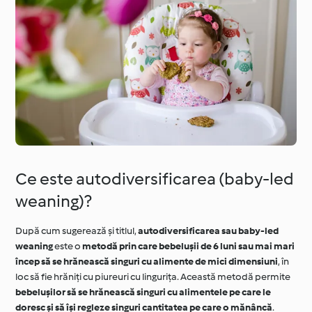
Ce este autodiversificarea (baby-led
weaning)?
După cum sugerează și titlul,
autodiversificarea sau baby-led
weaning
este o
metodă prin care bebelușii de 6 luni sau mai mari
încep să se hrănească singuri cu alimente de mici dimensiuni
, în
loc să fie hrăniți cu piureuri cu lingurița. Această metodă permite
bebelușilor să se hrănească singuri cu alimentele pe care le
doresc și să își regleze singuri cantitatea pe care o mănâncă
.