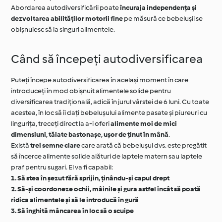
Abordarea autodiversificării poate
încuraja independența și
dezvoltarea abilităților motorii fine
pe măsură ce bebelușii se
obișnuiesc să ia singuri alimentele.
Când să începeți autodiversificarea
Puteți începe autodiversificarea în același moment în care
introduceți în mod obișnuit alimentele solide pentru
diversificarea tradițională, adică în jurul vârstei de 6 luni. Cu toate
acestea, în loc să îi dați bebelușului alimente pasate și piureuri cu
lingurița, treceți direct la a-i oferi
alimente moi de mici
dimensiuni, tăiate bastonașe, ușor de ținut în mână
.
Există
trei semne clare
care arată că bebelușul dvs. este pregătit
să încerce alimente solide alături de laptele matern sau laptele
praf pentru sugari. El va fi capabil:
1. Să stea în șezut fără sprijin, ținându-și capul drept
2. Să-și coordoneze ochii, mâinile și gura astfel încât să poată
ridica alimentele și să le introducă în gură
3. Să înghită mâncarea în loc să o scuipe