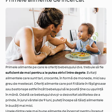
Primele alimente pe care le oferiți bebelușului dvs. trebuie să fie
suficient de moi pentru a le putea strivi între degete
. Evitați
alimentele care sunt tari, crocante, în formă de monede, mici sau
greu de mestecat. Oferiți alimente care pot fi
tăiate în fâșii groase
sau bastonașe
astfel încât bebelușul să le poată ține cu ușurință
în mână. Odată ce bebelușul dvs și-a dezvoltat abilitatea de a
prinde, în jurul vârstei de 9 luni, puteți începe să tăiați alimentele
în bucăți mai mici.
Unele dintre cele mai bune alimente de încercat pentru început