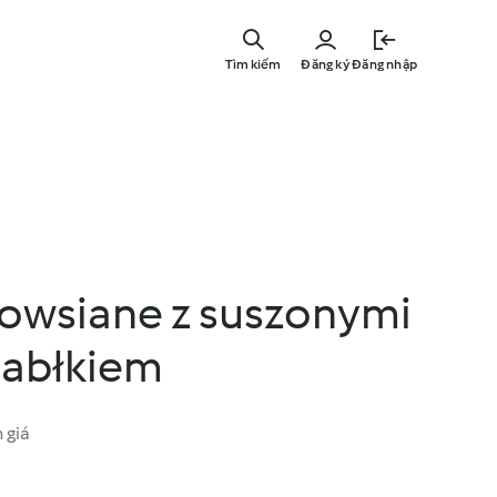
Bỏ
qua
Tìm kiếm
Đăng ký
Đăng nhập
nội
dung
chính
 owsiane z suszonymi
jabłkiem
 giá