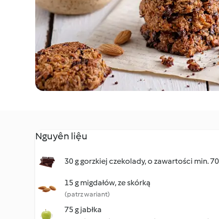
Nguyên liệu
30 g gorzkiej czekolady, o zawartości min. 
15 g migdałów, ze skórką
(patrz wariant)
75 g jabłka