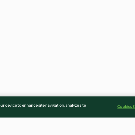
our device to enhance site navigation, analyze site
Cookies S