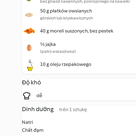
bez gniazd nasiennych, pokrojonego na kawałki
50 g płatków owsianych
górskich lub błyskawicznych
40 g moreli suszonych, bez pestek
½ jajka
(patrz wskazówka)
10 g oleju rzepakowego
Độ khó
dễ
Dinh dưỡng
trên 1 sztukę
Natri
Chất đạm