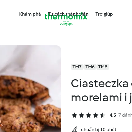
Khám phá
Tư cách thành viên
Trợ giúp
TM7
TM6
TM5
Ciasteczka
morelami i 
4.3
7 đánh
chuẩn bị 10 phút