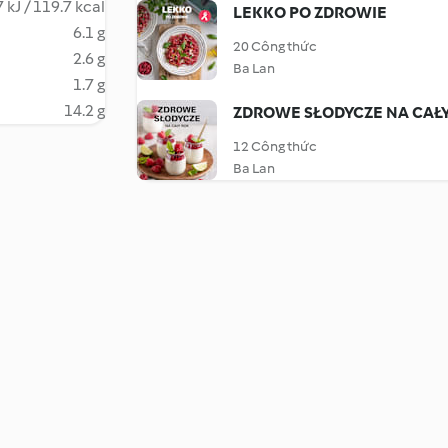
 kJ / 119.7 kcal
LEKKO PO ZDROWIE
6.1 g
20 Công thức
2.6 g
Ba Lan
1.7 g
14.2 g
ZDROWE SŁODYCZE NA CAŁ
12 Công thức
Ba Lan