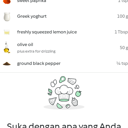
sweet paprika
1 tsp
Greek yoghurt
100 g
freshly squeezed lemon juice
1 Tbsp
olive oil
50 g
plus extra for drizzling
ground black pepper
¼ tsp
Suka dengan apa yang Anda