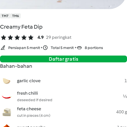
TM7
TM6
Creamy Feta Dip
4.9
29 peringkat
Persiapan 5 menit
Total 5 menit
8 portions
Daftar gratis
Bahan-bahan
garlic clove
1
fresh chilli
½
deseeded if desired
feta cheese
400 g
cut in pieces (4 cm)