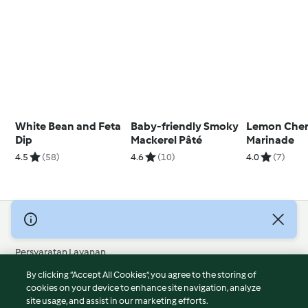
White Bean and Feta
Baby-friendly Smoky
Lemon Che
Dip
Mackerel Pâté
Marinade
4.5
(58)
4.6
(10)
4.0
(7)
© Hak Cipta 2026
Persyaratan Layanan
Kebijakan Privasi
By clicking “Accept All Cookies”, you agree to the storing of
Penafian
cookies on your device to enhance site navigation, analyze
site usage, and assist in our marketing efforts.
Terbitan