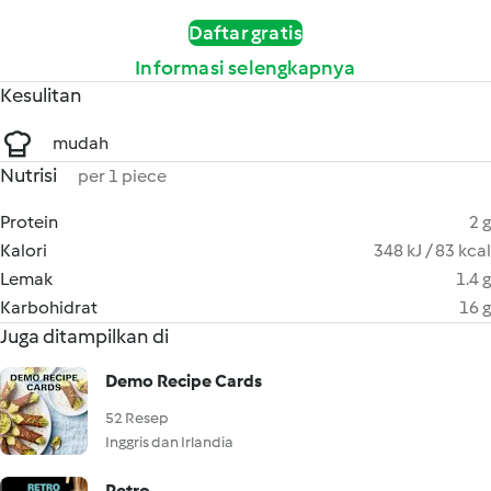
Daftar gratis
Informasi selengkapnya
Kesulitan
mudah
Nutrisi
per 1 piece
Protein
2 g
Kalori
348 kJ / 83 kcal
Lemak
1.4 g
Karbohidrat
16 g
Juga ditampilkan di
Demo Recipe Cards
52 Resep
Inggris dan Irlandia
Retro