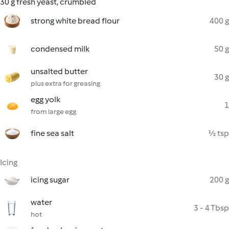
30 g fresh yeast, crumbled
strong white bread flour
400 g
condensed milk
50 g
unsalted butter
30 g
plus extra for greasing
egg yolk
1
from large egg
fine sea salt
½ tsp
Icing
icing sugar
200 g
water
3 - 4 Tbsp
hot