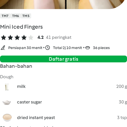
TM7
TM6
TM5
Mini Iced Fingers
4.2
41 peringkat
Persiapan 30 menit
Total 2j 10 menit
36 pieces
Daftar gratis
Bahan-bahan
Dough
milk
200 g
caster sugar
30 g
dried instant yeast
3 tsp