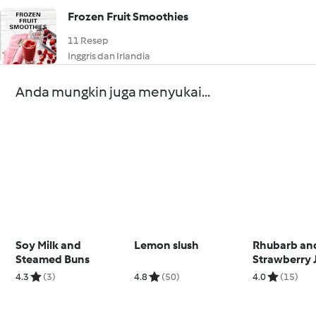
Frozen Fruit Smoothies
11 Resep
Inggris dan Irlandia
Anda mungkin juga menyukai...
Soy Milk and
Lemon slush
Rhubarb an
Steamed Buns
Strawberry 
4.3
(3)
4.8
(50)
4.0
(15)