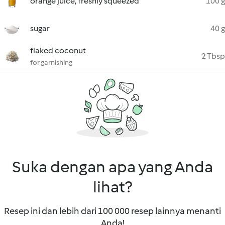
orange juice, freshly squeezed
100 g
sugar
40 g
flaked coconut
2 Tbsp
for garnishing
Suka dengan apa yang Anda
lihat?
Resep ini dan lebih dari 100 000 resep lainnya menanti
Anda!