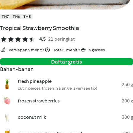
TM7
TM6
TM5
Tropical Strawberry Smoothie
4.5
21 peringkat
Persiapan 5 menit
Total 5 menit
6 glasses
Daftar gratis
Bahan-bahan
fresh pineapple
250 g
cut in pieces, frozen in a single layer (see tip)
frozen strawberries
200 g
coconut milk
300 g