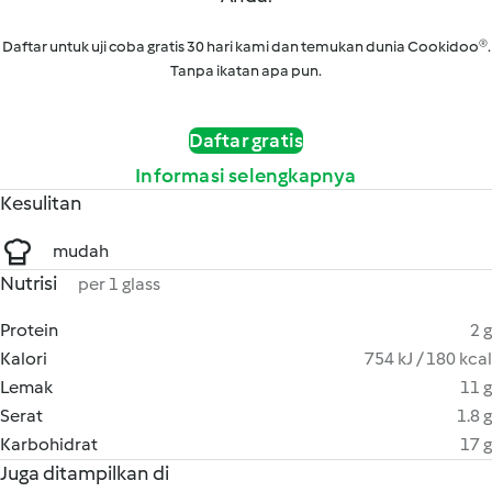
Daftar untuk uji coba gratis 30 hari kami dan temukan dunia Cookidoo®.
Tanpa ikatan apa pun.
Daftar gratis
Informasi selengkapnya
Kesulitan
mudah
Nutrisi
per 1 glass
Protein
2 g
Kalori
754 kJ / 180 kcal
Lemak
11 g
Serat
1.8 g
Karbohidrat
17 g
Juga ditampilkan di