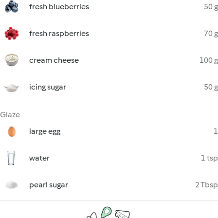
fresh blueberries
50 g
fresh raspberries
70 g
cream cheese
100 g
icing sugar
50 g
Glaze
large egg
1
water
1 tsp
pearl sugar
2 Tbsp