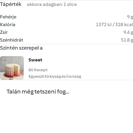
Tápérték
ekkora adagban: 1 slice
Fehérje
9 g
Kalória
1372 kJ / 328 kcal
Zsír
9.4 g
Szénhidrát
51.8 g
Szintén szerepel a
Sweet
80 Recept
Egyesült Királyság és Írország
Talán még tetszeni fog...