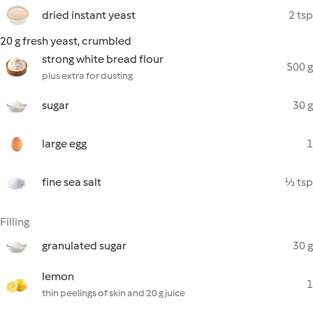
dried instant yeast
2 tsp
20 g fresh yeast, crumbled
strong white bread flour
500 g
plus extra for dusting
sugar
30 g
large egg
1
fine sea salt
½ tsp
Filling
granulated sugar
30 g
lemon
1
thin peelings of skin and 20 g juice