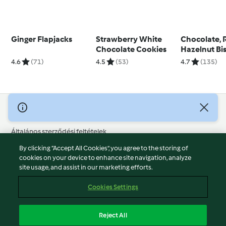
Ginger Flapjacks
Strawberry White
Chocolate, 
Chocolate Cookies
Hazelnut Bis
4.6
(71)
4.5
(53)
4.7
(135)
© Szerzői jog 2026
Általános szerződési feltételek
Adatvédelmi irányelvek
By clicking “Accept All Cookies”, you agree to the storing of
Jogi nyilatkozat
cookies on your device to enhance site navigation, analyze
site usage, and assist in our marketing efforts.
Cégjelzés
Sütik
Cookies Settings
Jelentés tartalma
Visszalépés a szerződéstől
Reject All
Hozzáférhetőségi nyilatkozat