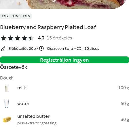
TM7
TM6
TM5
Blueberry and Raspberry Plaited Loaf
4.3
15 értékelés
Előkészítés 20p
Összesen 3óra
10 slices
Regisztráljon ingyen
Összetevők
Dough
milk
100 g
water
50 g
unsalted butter
30 g
plus extra for greasing