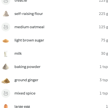
treacle
125 g
self-raising flour
225 g
medium oatmeal
125 g
light brown sugar
75 g
milk
30 g
baking powder
1 tsp
ground ginger
3 tsp
mixed spice
1 tsp
large egg
1