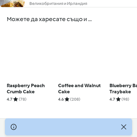
Великобритания и Ирландия
Можете да харесате също и ...
Raspberry Peach
Coffee and Walnut
Blueberry B
Crumb Cake
Cake
Traybake
4.7
(78)
4.6
(208)
4.7
(98)
© Авторско право 2026