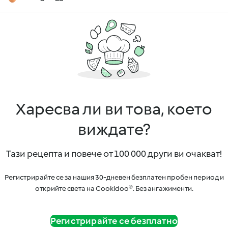
Харесва ли ви това, което
виждате?
Тази рецепта и повече от 100 000 други ви очакват!
Регистрирайте се за нашия 30-дневен безплатен пробен период и
открийте света на Cookidoo®. Без ангажименти.
Регистрирайте се безплатно