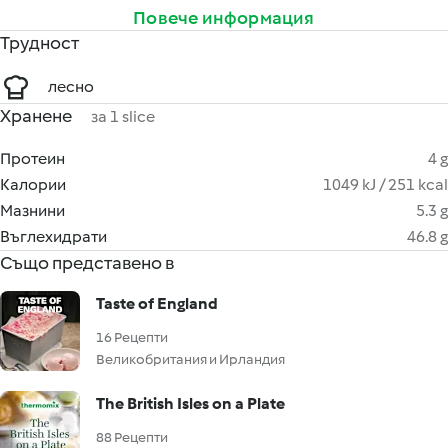
Повече информация
Трудност
лесно
Хранене
за 1 slice
Протеин
4 g
Калории
1049 kJ / 251 kcal
Мазнини
5.3 g
Въглехидрати
46.8 g
Също представено в
Taste of England
16 Рецепти
Великобритания и Ирландия
The British Isles on a Plate
88 Рецепти