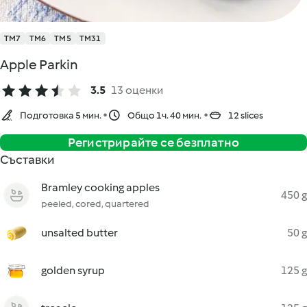
TM7
TM6
TM5
TM31
Apple Parkin
3.5
13 оценки
Подготовка 5 мин.
Общо 1ч. 40 мин.
12 slices
Регистрирайте се безплатно
Съставки
Bramley cooking apples
450 g
peeled, cored, quartered
unsalted butter
50 g
golden syrup
125 g