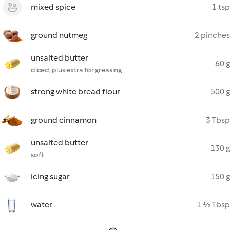
mixed spice
1 tsp
ground nutmeg
2 pinches
unsalted butter
60 g
diced, plus extra for greasing
strong white bread flour
500 g
ground cinnamon
3 Tbsp
unsalted butter
130 g
soft
icing sugar
150 g
water
1 ½ Tbsp