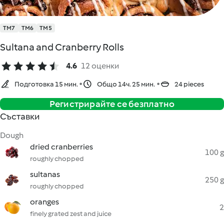
TM7
TM6
TM5
Sultana and Cranberry Rolls
4.6
12 оценки
Подготовка 15 мин.
Общо 14ч. 25 мин.
24 pieces
Регистрирайте се безплатно
Съставки
Dough
dried cranberries
100 g
roughly chopped
sultanas
250 g
roughly chopped
oranges
2
finely grated zest and juice