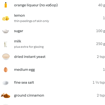
orange liqueur (по избор)
40 g
lemon
1
thin peelings of skin only
sugar
100 g
milk
250 g
plus extra for glazing
dried instant yeast
2 tsp
medium egg
1
fine sea salt
1 ½ tsp
ground cinnamon
2 tsp