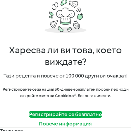
Харесва ли ви това, което
виждате?
Тази рецепта и повече от 100 000 други ви очакват!
Регистрирайте се за нашия 30-дневен безплатен пробен период и
открийте света на Cookidoo®. Без ангажименти.
Регистрирайте се безплатно
Повече информация