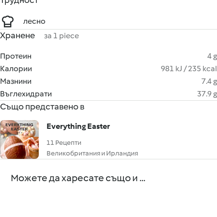
Трудност
лесно
Хранене
за 1 piece
Протеин
4 g
Калории
981 kJ / 235 kcal
Мазнини
7.4 g
Въглехидрати
37.9 g
Също представено в
Everything Easter
11 Рецепти
Великобритания и Ирландия
Можете да харесате също и ...