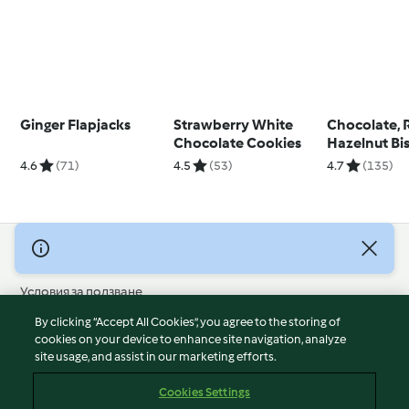
Ginger Flapjacks
Strawberry White
Chocolate, 
Chocolate Cookies
Hazelnut Bis
4.6
(71)
4.5
(53)
4.7
(135)
© Авторско право 2026
Условия за ползване
Политика за поверителност
By clicking “Accept All Cookies”, you agree to the storing of
Отказ от отговорност
cookies on your device to enhance site navigation, analyze
site usage, and assist in our marketing efforts.
Политика за поверителност
Бисквитки
Cookies Settings