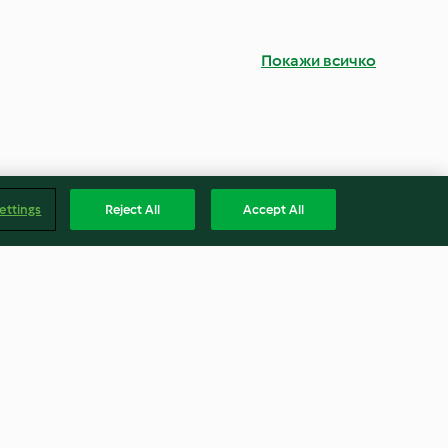
Покажи всичко
ettings
Reject All
Accept All
ts
Jam Sandwich Biscuits
4.6
(5)