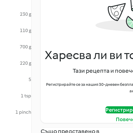
230 g
110 g
700 g
Харесва ли ви т
220 g
Тази рецепта и повече
5
Регистрирайте се за нашия 30-дневен безпла
а
1 tsp
Регистрир
1 pinch
Повеч
Също представено в