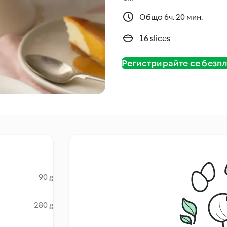
Общо 6ч. 20 мин.
16 slices
Регистрирайте се безп
90 g
280 g