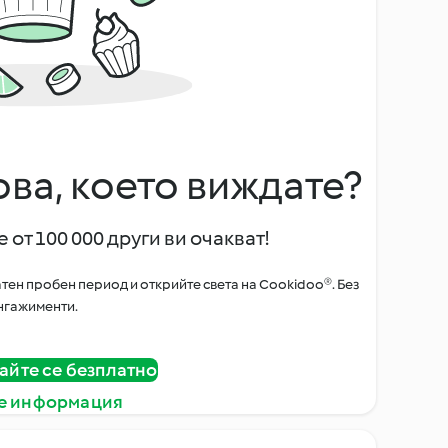
ова, което виждате?
 от 100 000 други ви очакват!
тен пробен период и открийте света на Cookidoo®. Без
нгажименти.
айте се безплатно
е информация