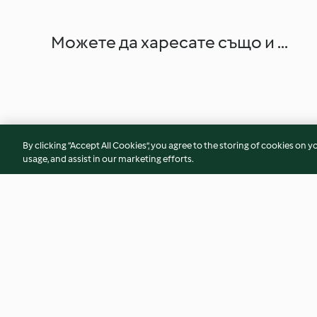
Можете да харесате също и ...
By clicking “Accept All Cookies”, you agree to the storing of cookies on y
usage, and assist in our marketing efforts.
Ginger Flapjacks
Strawberry White 
Cookies
4.6
(71)
4.5
(53)