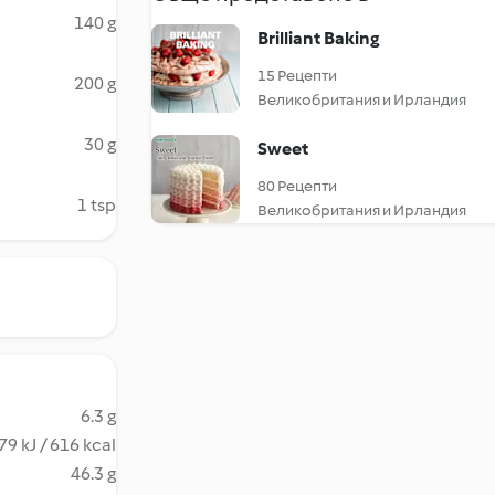
140 g
Brilliant Baking
15 Рецепти
200 g
Великобритания и Ирландия
30 g
Sweet
80 Рецепти
1 tsp
Великобритания и Ирландия
6.3 g
79 kJ / 616 kcal
46.3 g