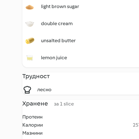
light brown sugar
double cream
unsalted butter
lemon juice
Трудност
лесно
Хранене
за 1 slice
Протеин
Калории
25
Мазнини