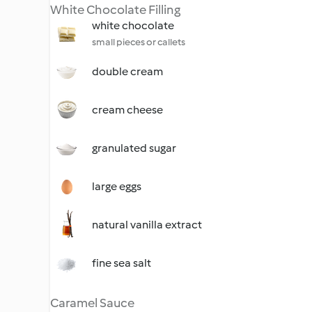
White Chocolate Filling
white chocolate
small pieces or callets
double cream
cream cheese
granulated sugar
large eggs
natural vanilla extract
fine sea salt
Caramel Sauce