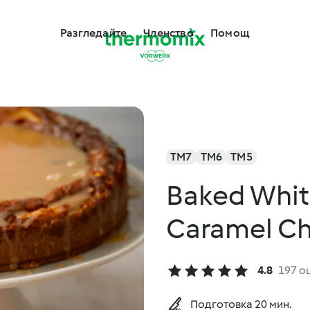
Разгледайте
Членство
Помощ
TM7
TM6
TM5
Baked Whit
Caramel C
4.8
197 о
Подготовка 20 мин.