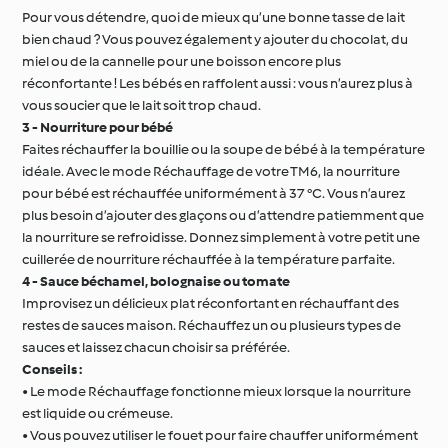
Pour vous détendre, quoi de mieux qu’une bonne tasse de lait
bien chaud ? Vous pouvez également y ajouter du chocolat, du
miel ou de la cannelle pour une boisson encore plus
réconfortante ! Les bébés en raffolent aussi : vous n’aurez plus à
vous soucier que le lait soit trop chaud.
3 - Nourriture pour bébé
Faites réchauffer la bouillie ou la soupe de bébé à la température
idéale. Avec le mode Réchauffage de votre TM6, la nourriture
pour bébé est réchauffée uniformément à 37 °C. Vous n’aurez
plus besoin d’ajouter des glaçons ou d’attendre patiemment que
la nourriture se refroidisse. Donnez simplement à votre petit une
cuillerée de nourriture réchauffée à la température parfaite.
4 - Sauce béchamel, bolognaise ou tomate
Improvisez un délicieux plat réconfortant en réchauffant des
restes de sauces maison. Réchauffez un ou plusieurs types de
sauces et laissez chacun choisir sa préférée.
Conseils :
• Le mode Réchauffage fonctionne mieux lorsque la nourriture
est liquide ou crémeuse.
• Vous pouvez utiliser le fouet pour faire chauffer uniformément