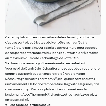
Certains plats sont encore meilleurs le lendemain, tandis que
d’autres sont plus délicats et doivent être réchauffés à la
température parfaite. Qu’il s’agisse de nourriture pour bébé ou
de soupe réconfortante, voici 4 idées pour vous aider à profiter
au maximum du mode Réchauffage de votre TM6.
1 - Une soupe ou un ragoût nourrissant et réconfortant
Vous est-il déjà arrivé de réchauffer une soupe et de vous rendre
compte que le milieu était encore froid ? Avec le mode
Réchauffage de votre Thermomix®, les liquides sont chauffés
uniformément à la bonne température. Ragoût de légumes, chili
con carne, curry… Certains plats sont encore meilleurs le
lendemain. Avec Thermomix®, chauffez et réchauffez vos plats
en toute facilité.
2 - Une tasse de lait bien chaud