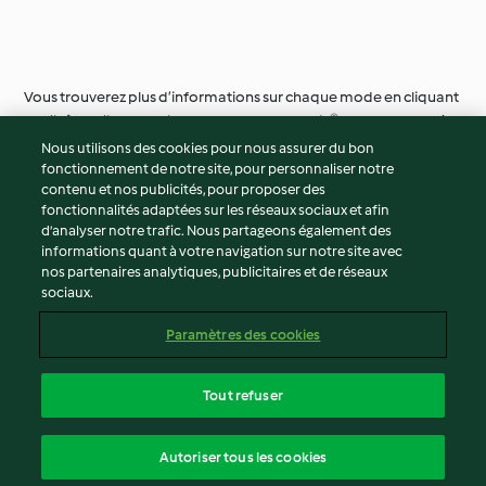
Vous trouverez plus d’informations sur chaque mode en cliquant
sur l’icône d’information de votre Thermomix®. Bonne lecture !
Nous utilisons des cookies pour nous assurer du bon
fonctionnement de notre site, pour personnaliser notre
© Copyright 2026
contenu et nos publicités, pour proposer des
fonctionnalités adaptées sur les réseaux sociaux et afin
Conditions d'utilisation
d’analyser notre trafic. Nous partageons également des
Politique de confidentialité
informations quant à votre navigation sur notre site avec
Non-responsabilité
nos partenaires analytiques, publicitaires et de réseaux
sociaux.
Mentions légales
Cookies
Paramètres des cookies
Contenu du rapport
Résilier le contrat
Tout refuser
Déclaration d'accessibilité
français
Autoriser tous les cookies