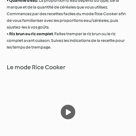
•
Quantité d’eau
. La proportion d’eau dépend du type, de la
marque et de la quantité de céréales que vous utilisez.
Commencez par des recettes faciles du mode Rice Cooker afin
de vous familiariser avec les proportions eau/céréales, puis
ajustez-les à vos goûts.
•
Riz brun ou riz complet
. Faites tremper le riz brun ou le riz
complet avant cuisson. Suivez les indications de la recette pour
les temps de trempage.
Le mode Rice Cooker