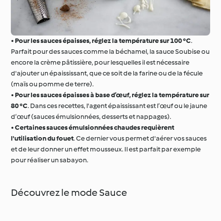
•
Pour les sauces épaisses, réglez la température sur 100 °C
.
Parfait pour des sauces comme la béchamel, la sauce Soubise ou
encore la crème pâtissière, pour lesquelles il est nécessaire
d'ajouter un épaississant, que ce soit de la farine ou de la fécule
(maïs ou pomme de terre).
•
Pour les sauces épaisses à base d’œuf, réglez la température sur
80 °C
. Dans ces recettes, l'agent épaississant est l’œuf ou le jaune
d’œuf (sauces émulsionnées, desserts et nappages).
•
Certaines sauces émulsionnées chaudes requièrent
l'utilisation du fouet
. Ce dernier vous permet d'aérer vos sauces
et de leur donner un effet mousseux. Il est parfait par exemple
pour réaliser un sabayon.
Découvrez le mode Sauce