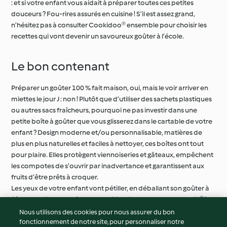
: et si votre enfant vous aidait à préparer toutes ces petites
douceurs ? Fou-rires assurés en cuisine ! S’il est assez grand,
n’hésitez pas à consulter Cookidoo® ensemble pour choisir les
recettes qui vont devenir un savoureux goûter à l’école.
Le bon contenant
Préparer un goûter 100 % fait maison, oui, mais le voir arriver en
miettes le jour J : non ! Plutôt que d’utiliser des sachets plastiques
ou autres sacs fraîcheurs, pourquoi ne pas investir dans une
petite boîte à goûter que vous glisserez dans le cartable de votre
enfant ? Design moderne et/ou personnalisable, matières de
plus en plus naturelles et faciles à nettoyer, ces boîtes ont tout
pour plaire. Elles protègent viennoiseries et gâteaux, empêchent
les compotes de s’ouvrir par inadvertance et garantissent aux
fruits d’être prêts à croquer.
Les yeux de votre enfant vont pétiller, en déballant son goûter à
l’école : « C’est Papa/Maman qui l’a fait avec son Thermomix® ! »
Nous utilisons des cookies pour nous assurer du bon
fonctionnement de notre site, pour personnaliser notre
© Copyright 2026