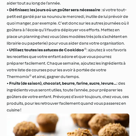
aider tout au long de l’année.
•
Définissez les jours où un goûter sera nécessaire
: si votre tout-
petit est gardé par sa nounou le mercredi, inutile de lui prévoir de
quoi manger, par exemple. C’est donc sur les autres journées où il
goûtera à l’école qu’il faudra déployer vos efforts. Mettez en
place un planning chez vous (des modèles très jolis s’achètent en
librairie ou papeterie) pour vous aider dans votre organisation.
•
Utilisez toutes les astuces de Cookidoo®
: ajoutez à vos favoris
les recettes que votre enfant adore et que vous pourrez
préparer facilement. Chaque semaine, ajoutez les ingrédients à
votre liste de courses pour les avoir à portée de votre
Thermomix® et ainsi, gagner du temps.
•
Fruits (de saison), chocolat, beurre, farine, sucre, levure…
: des
ingrédients vous seront utiles, toute l’année, pour préparer les
goûters de votre enfant. Prévoyez d’avoir toujours, chez vous, ces
produits, pour les retrouver facilement quand vous passerez en
cuisine !