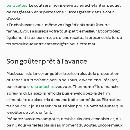
barquettes
! Le coût sera moins élevé qu’en achetant un paquet
de ces gâteaux en supermarché. Succès garanti dans la cour
d’école !
• En choisissant vous-même vos ingrédients bruts (beurre,
farine…), vous assurez à votre tout-petit le meilleur. Et contrôlez
également la teneur en sucre d’une recette, la présence de tel ou
tel produit que votre enfant digère peut-être mal…
Son goûter prêt à l’avance
Plus besoin de lancer un goûter le soir, en plus de la préparation
du repas. Il suffit d’anticiper un peu plus, le week-end. Réalisez,
par exemple,
une brioche
avec votre Thermomix® le dimanche
après-midi. Laissez-la refroidir puis enveloppez-la de film
alimentaire ou placez-la dans une boîte hermétique. Elle restera
fraîche 2 ou 3 jours et servira aussi bien pour le petit déjeuner que
le goûter de votre enfant.
Préparez aussi des compotes, des biscuits, des viennoiseries, du
pain… Pour varier les plaisirs au moment du goûter. Encore mieux