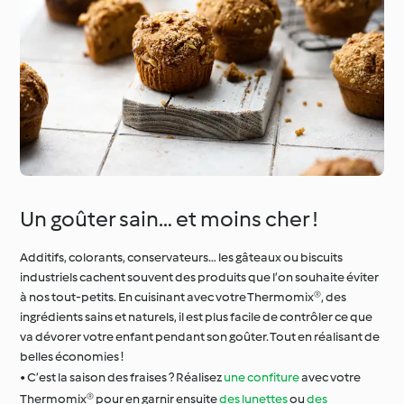
Un goûter sain… et moins cher !
Additifs, colorants, conservateurs… les gâteaux ou biscuits
industriels cachent souvent des produits que l’on souhaite éviter
à nos tout-petits. En cuisinant avec votre Thermomix®, des
ingrédients sains et naturels, il est plus facile de contrôler ce que
va dévorer votre enfant pendant son goûter. Tout en réalisant de
belles économies !
• C’est la saison des fraises ? Réalisez
une confiture
avec votre
Thermomix® pour en garnir ensuite
des lunettes
ou
des