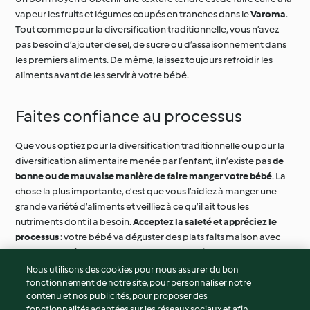
vapeur les fruits et légumes coupés en tranches dans le
Varoma
.
Tout comme pour la diversification traditionnelle, vous n’avez
pas besoin d’ajouter de sel, de sucre ou d’assaisonnement dans
les premiers aliments. De même, laissez toujours refroidir les
aliments avant de les servir à votre bébé.
Faites confiance au processus
Que vous optiez pour la diversification traditionnelle ou pour la
diversification alimentaire menée par l’enfant, il n’existe pas
de
bonne ou de mauvaise manière de faire manger votre bébé
. La
chose la plus importante, c’est que vous l’aidiez à manger une
grande variété d’aliments et veilliez à ce qu’il ait tous les
nutriments dont il a besoin.
Acceptez la saleté et appréciez le
processus
: votre bébé va déguster des plats faits maison avec
vous avant même que vous ne vous en rendiez compte.
Nous utilisons des cookies pour nous assurer du bon
fonctionnement de notre site, pour personnaliser notre
© Copyright 2026
contenu et nos publicités, pour proposer des
fonctionnalités adaptées sur les réseaux sociaux et afin