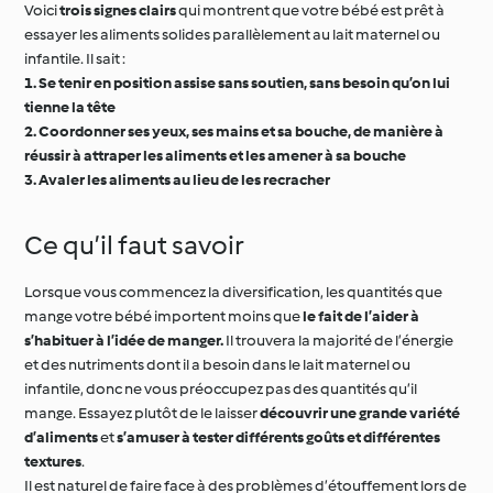
Voici
trois signes clairs
qui montrent que votre bébé est prêt à
essayer les aliments solides parallèlement au lait maternel ou
infantile. Il sait :
1. Se tenir en position assise sans soutien, sans besoin qu’on lui
tienne la tête
2. Coordonner ses yeux, ses mains et sa bouche, de manière à
réussir à attraper les aliments et les amener à sa bouche
3. Avaler les aliments au lieu de les recracher
Ce qu’il faut savoir
Lorsque vous commencez la diversification, les quantités que
mange votre bébé importent moins que
le fait de l’aider à
s’habituer à l’idée de manger.
Il trouvera la majorité de l’énergie
et des nutriments dont il a besoin dans le lait maternel ou
infantile, donc ne vous préoccupez pas des quantités qu’il
mange. Essayez plutôt de le laisser
découvrir une grande variété
d’aliments
et
s’amuser à tester différents goûts et différentes
textures
.
Il est naturel de faire face à des problèmes d’étouffement lors de