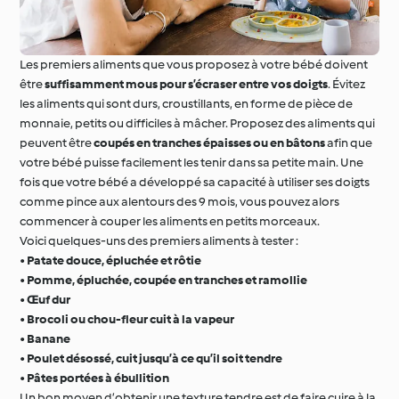
Les premiers aliments que vous proposez à votre bébé doivent
être
suffisamment mous pour s’écraser entre vos doigts
. Évitez
les aliments qui sont durs, croustillants, en forme de pièce de
monnaie, petits ou difficiles à mâcher. Proposez des aliments qui
peuvent être
coupés en tranches épaisses ou en bâtons
afin que
votre bébé puisse facilement les tenir dans sa petite main. Une
fois que votre bébé a développé sa capacité à utiliser ses doigts
comme pince aux alentours des 9 mois, vous pouvez alors
commencer à couper les aliments en petits morceaux.
Voici quelques-uns des premiers aliments à tester :
•
Patate douce, épluchée et rôtie
•
Pomme, épluchée, coupée en tranches et ramollie
•
Œuf dur
•
Brocoli ou chou-fleur cuit à la vapeur
•
Banane
•
Poulet désossé, cuit jusqu’à ce qu’il soit tendre
•
Pâtes portées à ébullition
Un bon moyen d’obtenir une texture tendre est de faire cuire à la