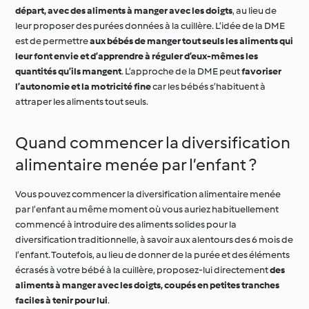
départ, avec des aliments à manger avec les doigts
, au lieu de
leur proposer des purées données à la cuillère. L’idée de la DME
est de permettre
aux bébés de manger tout seuls les aliments qui
leur font envie et d’apprendre à réguler d’eux-mêmes les
quantités qu’ils mangent
. L’approche de la DME peut
favoriser
l’autonomie et la motricité fine
car les bébés s’habituent à
attraper les aliments tout seuls.
Quand commencer la diversification
alimentaire menée par l’enfant ?
Vous pouvez commencer la diversification alimentaire menée
par l’enfant au même moment où vous auriez habituellement
commencé à introduire des aliments solides pour la
diversification traditionnelle, à savoir aux alentours des 6 mois de
l’enfant. Toutefois, au lieu de donner de la purée et des éléments
écrasés à votre bébé à la cuillère, proposez-lui directement
des
aliments à manger avec les doigts, coupés en petites tranches
faciles à tenir pour lui
.