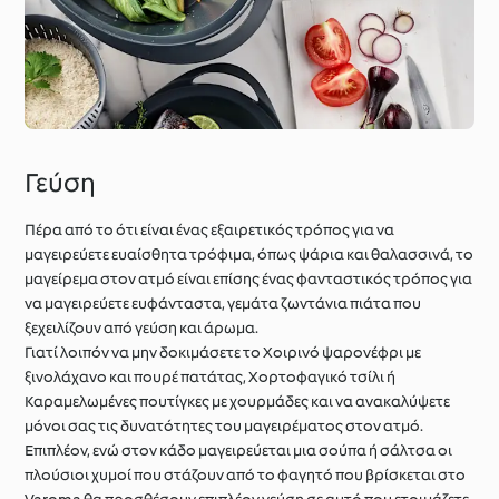
Γεύση
Πέρα από το ότι είναι ένας εξαιρετικός τρόπος για να
μαγειρεύετε ευαίσθητα τρόφιμα, όπως ψάρια και θαλασσινά, το
μαγείρεμα στον ατμό είναι επίσης ένας φανταστικός τρόπος για
να μαγειρεύετε ευφάνταστα, γεμάτα ζωντάνια πιάτα που
ξεχειλίζουν από γεύση και άρωμα.
Γιατί λοιπόν να μην δοκιμάσετε το Χοιρινό ψαρονέφρι με
ξινολάχανο και πουρέ πατάτας, Χορτοφαγικό τσίλι ή
Καραμελωμένες πουτίγκες με χουρμάδες και να ανακαλύψετε
μόνοι σας τις δυνατότητες του μαγειρέματος στον ατμό.
Επιπλέον, ενώ στον κάδο μαγειρεύεται μια σούπα ή σάλτσα οι
πλούσιοι χυμοί που στάζουν από το φαγητό που βρίσκεται στο