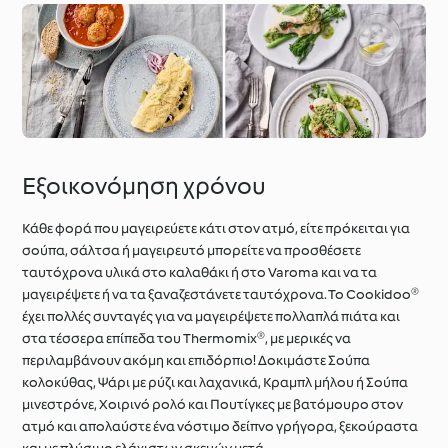
Εξοικονόμηση χρόνου
Κάθε φορά που μαγειρεύετε κάτι στον ατμό, είτε πρόκειται για
σούπα, σάλτσα ή μαγειρευτό μπορείτε να προσθέσετε
ταυτόχρονα υλικά στο καλαθάκι ή στο Varoma και να τα
μαγειρέψετε ή να τα ξαναζεστάνετε ταυτόχρονα. Το Cookidoo®
έχει πολλές συνταγές για να μαγειρέψετε πολλαπλά πιάτα και
στα τέσσερα επίπεδα του Thermomix®, με μερικές να
περιλαμβάνουν ακόμη και επιδόρπιο! Δοκιμάστε Σούπα
κολοκύθας, Ψάρι με ρύζι και λαχανικά, Κραμπλ μήλου ή Σούπα
μινεστρόνε, Χοιρινό ρολό και Πουτίγκες με βατόμουρο στον
ατμό και απολαύστε ένα νόστιμο δείπνο γρήγορα, ξεκούραστα