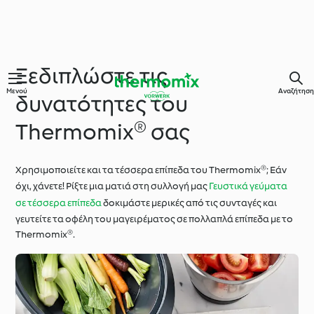
Ξεδιπλώστε τις
Μενού
Αναζήτηση
δυνατότητες του
Thermomix® σας
Χρησιμοποιείτε και τα τέσσερα επίπεδα του Thermomix®; Εάν
όχι, χάνετε! Ρίξτε μια ματιά στη συλλογή μας
Γευστικά γεύματα
σε τέσσερα επίπεδα
δοκιμάστε μερικές από τις συνταγές και
γευτείτε τα οφέλη του μαγειρέματος σε πολλαπλά επίπεδα με το
Thermomix®.