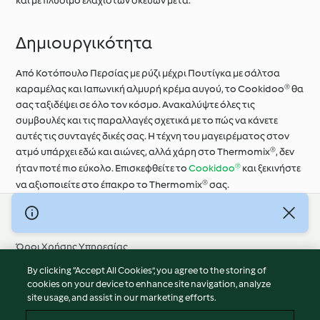
και με πλύσιμο ελάχιστων σκευών μετά.
Δημιουργικότητα
Από Κοτόπουλο Περσίας με ρύζι μέχρι Πουτίγκα με σάλτσα
καραμέλας και Ιαπωνική αλμυρή κρέμα αυγού, το Cookidoo® θα
σας ταξιδέψει σε όλο τον κόσμο. Ανακαλύψτε όλες τις
συμβουλές και τις παραλλαγές σχετικά με το πώς να κάνετε
αυτές τις συνταγές δικές σας. Η τέχνη του μαγειρέματος στον
ατμό υπάρχει εδώ και αιώνες, αλλά χάρη στο Thermomix®, δεν
ήταν ποτέ πιο εύκολο. Επισκεφθείτε το
Cookidoo®
και ξεκινήστε
να αξιοποιείτε στο έπακρο το Thermomix® σας.
© Πνευματικά Δικαιώματα 2026
Όροι Χρήσης Υπηρεσίας
Πολιτική Απορρήτου
By clicking “Accept All Cookies”, you agree to the storing of
Δήλωση Αποποίησης Ευθύνης
cookies on your device to enhance site navigation, analyze
site usage, and assist in our marketing efforts.
Διαχειριστής ιστοσελίδας