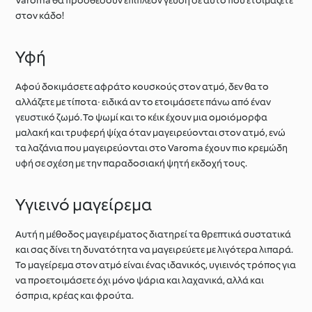
Varoma θα προσθέσουν επιπλέον γεύση σε αυτό που ετοιμάζετε
στον κάδο!
Υφή
Αφού δοκιμάσετε αφράτο κουσκούς στον ατμό, δεν θα το
αλλάζετε με τίποτα∙ ειδικά αν το ετοιμάσετε πάνω από έναν
γευστικό ζωμό. Το ψωμί και το κέικ έχουν μια ομοιόμορφα
μαλακή και τρυφερή ψίχα όταν μαγειρεύονται στον ατμό, ενώ
τα λαζάνια που μαγειρεύονται στο Varoma έχουν πιο κρεμώδη
υφή σε σχέση με την παραδοσιακή ψητή εκδοχή τους.
Υγιεινό μαγείρεμα
Αυτή η μέθοδος μαγειρέματος διατηρεί τα θρεπτικά συστατικά
και σας δίνει τη δυνατότητα να μαγειρεύετε με λιγότερα λιπαρά.
Το μαγείρεμα στον ατμό είναι ένας ιδανικός, υγιεινός τρόπος για
να προετοιμάσετε όχι μόνο ψάρια και λαχανικά, αλλά και
όσπρια, κρέας και φρούτα.