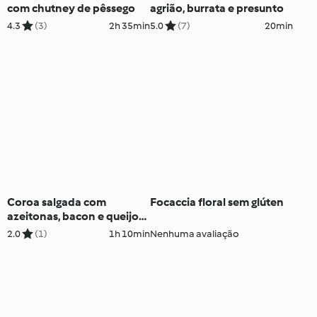
com chutney de pêssego
agrião, burrata e presunto
4.3
(3)
2h 35min
5.0
(7)
20min
Coroa salgada com
Focaccia floral sem glúten
azeitonas, bacon e queijo
cheddar sem glúten
2.0
(1)
1h 10min
Nenhuma avaliação