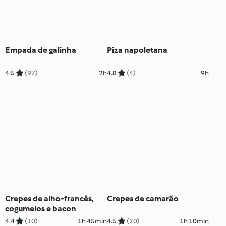
Empada de galinha
Piza napoletana
4.5
(97)
2h
4.8
(4)
9h
Crepes de alho-francês,
Crepes de camarão
cogumelos e bacon
4.4
(10)
1h 45min
4.5
(20)
1h 10min