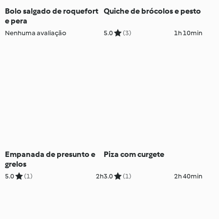
Bolo salgado de roquefort
Quiche de brócolos e pesto
e pera
Nenhuma avaliação
5.0
(3)
1h 10min
Empanada de presunto e
Piza com curgete
grelos
5.0
(1)
2h
3.0
(1)
2h 40min