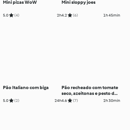
Mini pizas WoW
Mini sloppy joes
5.0
(4)
2h
4.2
(6)
1h 45min
Pão Italiano com biga
Pão recheado com tomate
seco, azeitonas e pesto de
manjericão
5.0
(2)
24h
4.6
(7)
2h 30min