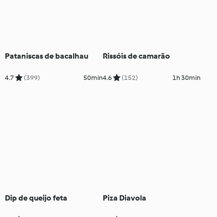
Pataniscas de bacalhau
Rissóis de camarão
4.7
(399)
50min
4.6
(152)
1h 30min
Dip de queijo feta
Piza Diavola