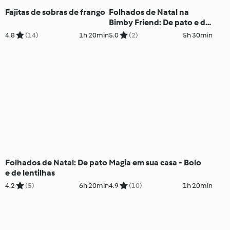
Fajitas de sobras de frango
Folhados de Natal na
Bimby Friend: De pato e de
lentilhas
4.8
(14)
1h 20min
5.0
(2)
5h 30min
Folhados de Natal: De pato
Magia em sua casa - Bolo
e de lentilhas
4.2
(5)
6h 20min
4.9
(10)
1h 20min