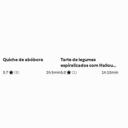
Quiche de abóbora
Tarte de legumes
espiralizados com Halloumi
- TM5
3.7
(3)
2h 5min
5.0
(1)
1h 10min