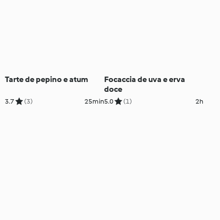
Tarte de pepino e atum
Focaccia de uva e erva
doce
3.7
(3)
25min
5.0
(1)
2h