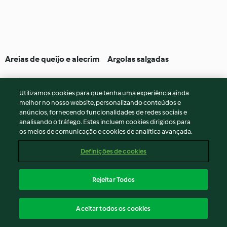
Areias de queijo e alecrim
Argolas salgadas
4.6
(15)
25min
Nenhuma avaliação
Utilizamos cookies para que tenha uma experiência ainda
melhor no nosso website, personalizando conteúdos e
anúncios, fornecendo funcionalidades de redes sociais e
analisando o tráfego. Estes incluem cookies dirigidos para
os meios de comunicação e cookies de analítica avançada.
Definições de cookies
Rejeitar Todos
Arroz de costeleta de
Bagels rosa com pasta de
Aceitar todos os cookies
porco ao estilo de Hong
frango, abacate e folhas