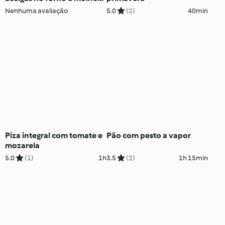
de agrião
Nenhuma avaliação
5.0
(2)
40min
Piza integral com tomate e
Pão com pesto a vapor
mozarela
5.0
(1)
1h
3.5
(2)
1h 15min