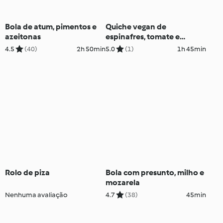
Bola de atum, pimentos e
Quiche vegan de
azeitonas
espinafres, tomate e
amêndoa
4.5
(40)
2h 50min
5.0
(1)
1h 45min
Rolo de piza
Bola com presunto, milho e
mozarela
Nenhuma avaliação
4.7
(38)
45min