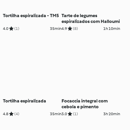
Tortilha espiralizada - TM5
Tarte de legumes
espiralizados com Halloumi
4.0
(1)
35min
4.9
(8)
1h 10min
Tortilha espiralizada
Focaccia integral com
cebola e pimento
4.8
(4)
35min
3.0
(1)
3h 20min