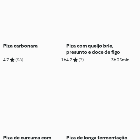
Piza carbonara
Piza com queijo brie,
presunto e doce de figo
4.7
(58)
1h
4.7
(7)
3h 35min
Piza de curcuma com
Piza de longa fermentação