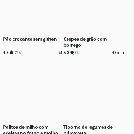
Pão crocante sem glúten
Crepes de grão com
borrego
4.8
(23)
3h
5.0
(1)
45min
Palitos de milho com
Tiborna de legumes de
acelgas no forno e molho
primavera