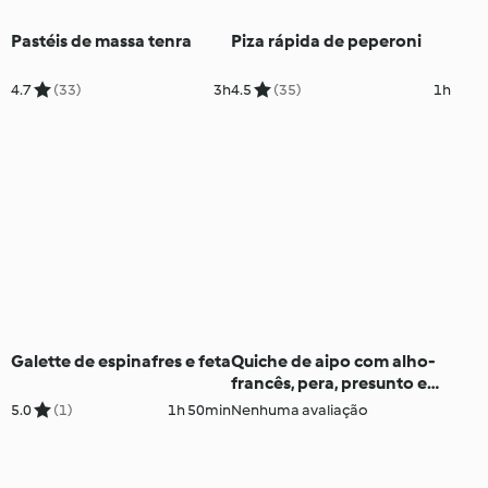
Pastéis de massa tenra
Piza rápida de peperoni
4.7
(33)
3h
4.5
(35)
1h
Galette de espinafres e feta
Quiche de aipo com alho-
francês, pera, presunto e
feta
5.0
(1)
1h 50min
Nenhuma avaliação