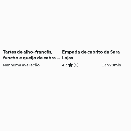
Tartes de alho-francês,
Empada de cabrito da Sara
funcho e queijo de cabra -
Lajas
TM5
Nenhuma avaliação
4.3
(6)
13h 20min