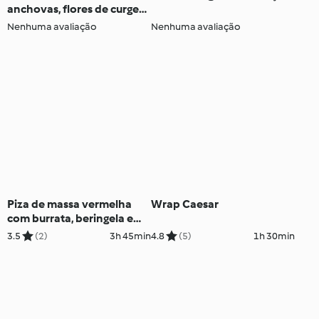
anchovas, flores de curgete
e cebola
Nenhuma avaliação
Nenhuma avaliação
Piza de massa vermelha
Wrap Caesar
com burrata, beringela e
curgete salteadas
3.5
(2)
3h 45min
4.8
(5)
1h 30min