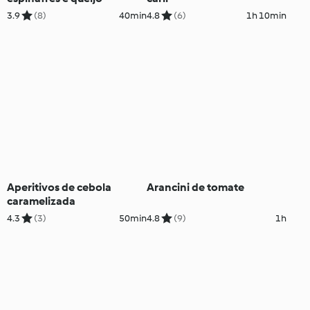
3.9
(8)
40min
4.8
(6)
1h 10min
Aperitivos de cebola
Arancini de tomate
caramelizada
4.3
(3)
50min
4.8
(9)
1h