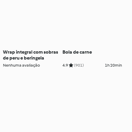
Wrap integral com sobras
Bola de carne
de peru e beringela
Nenhuma avaliação
4.9
(901)
1h 20min