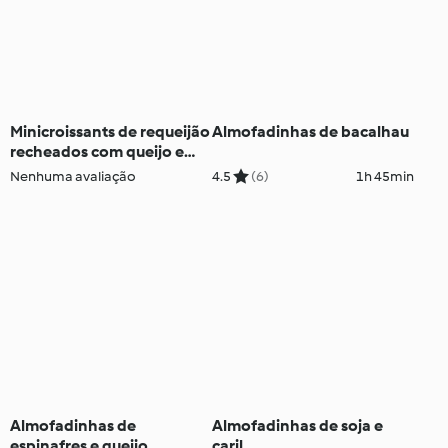
Minicroissants de requeijão
Almofadinhas de bacalhau
recheados com queijo e
espinafres
Nenhuma avaliação
4.5
(6)
1h 45min
Almofadinhas de
Almofadinhas de soja e
espinafres e queijo
caril