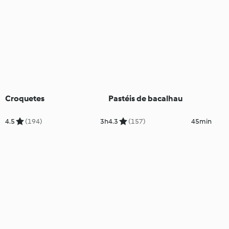
Croquetes
Pastéis de bacalhau
4.5
(194)
3h
4.3
(157)
45min