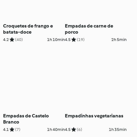
Croquetes de frango e
Empadas de carne de
batata-doce
porco
4.2
(40)
1h 10min
4.5
(19)
2h 5min
Empadas de Castelo
Empadinhas vegetarianas
Branco
4.1
(7)
1h 40min
4.5
(6)
1h 35min