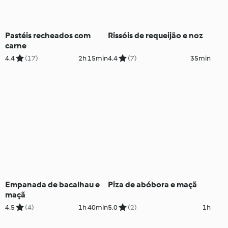
Pastéis recheados com
Rissóis de requeijão e noz
carne
4.4
(17)
2h 15min
4.4
(7)
35min
Empanada de bacalhau e
Piza de abóbora e maçã
maçã
4.5
(4)
1h 40min
5.0
(2)
1h