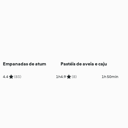
Empanadas de atum
Pastéis de aveia e caju
4.4
(83)
1h
4.9
(8)
1h 50min