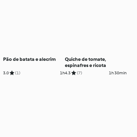
Pão de batata e alecrim
Quiche de tomate,
espinafres e ricota
3.0
(1)
1h
4.3
(7)
1h 30min