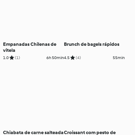
Empanadas Chilenas de
Brunch de bagels rápidos
vitela
1.0
(1)
6h 50min
4.5
(4)
55min
Chiabata de carne salteada
Croissant com pesto de