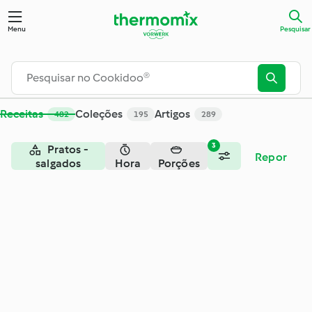
Pesquisar - Cookidoo® – a plataforma oficial de receitas Th
Menu
Pesquisar
Receitas
Coleções
Artigos
482
195
289
3
Pratos -
Repor
salgados
Hora
Porções