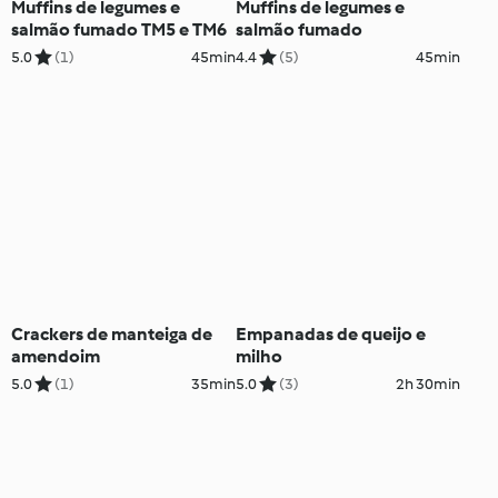
Muffins de legumes e
Muffins de legumes e
salmão fumado TM5 e TM6
salmão fumado
5.0
(1)
45min
4.4
(5)
45min
Crackers de manteiga de
Empanadas de queijo e
amendoim
milho
5.0
(1)
35min
5.0
(3)
2h 30min