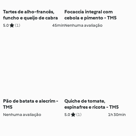
Tartes de alho-francês,
Focaccia integral com
funcho e queijo de cabra
cebola e pimento - TM5
5.0
(1)
45min
Nenhuma avaliação
Pão de batata e alecrim -
Quiche de tomate,
TM5
espinafres e ricota - TM5
Nenhuma avaliação
5.0
(1)
1h 30min