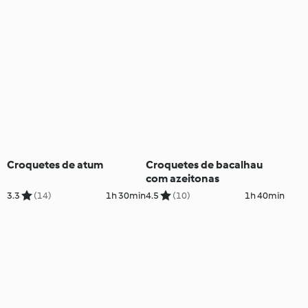
Croquetes de atum
Croquetes de bacalhau
com azeitonas
3.3
(14)
1h 30min
4.5
(10)
1h 40min