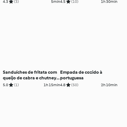
4.3
(3)
5min
4.5
(10)
1h 30min
Sanduíches de fritata com
Empada de cozido à
queijo de cabra e chutney
portuguesa
de cebola-roxa
5.0
(1)
1h 15min
4.8
(50)
2h 10min
caramelizada