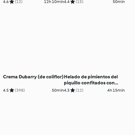
4.6
(12)
12h 10min
4.4
(15)
50min
Crema Dubarry (de coliflor)
Helado de pimientos del
piquillo confitados con
ajoblanco
4.5
(398)
50min
4.3
(12)
4h 15min