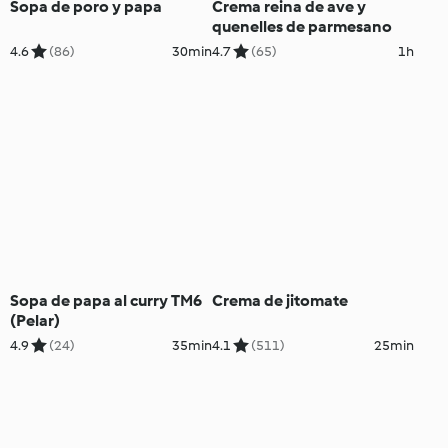
Sopa de poro y papa
Crema reina de ave y
quenelles de parmesano
4.6
(86)
30min
4.7
(65)
1h
Sopa de papa al curry TM6
Crema de jitomate
(Pelar)
4.9
(24)
35min
4.1
(511)
25min