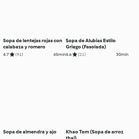
Sopa de lentejas rojas con
Sopa de Alubias Estilo
calabaza y romero
Griego (Fasolada)
4.7
(91)
45min
4.6
(21)
30min
Sopa de almendra y ajo
Khao Tom (Sopa de arroz
thai)