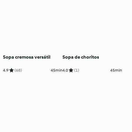
Sopa cremosa versátil
Sopa de choritos
4.9
(68)
45min
4.0
(1)
45min