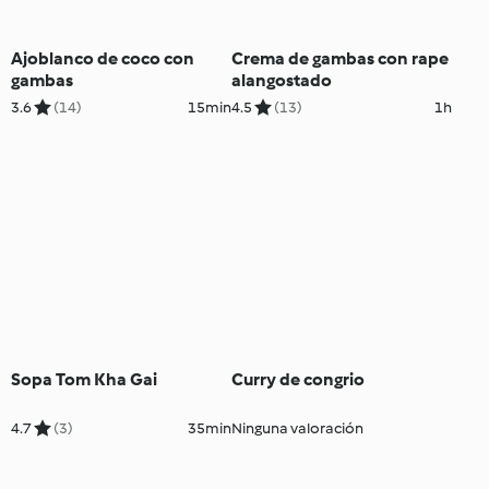
Ajoblanco de coco con
Crema de gambas con rape
gambas
alangostado
3.6
(14)
15min
4.5
(13)
1h
Sopa Tom Kha Gai
Curry de congrio
4.7
(3)
35min
Ninguna valoración