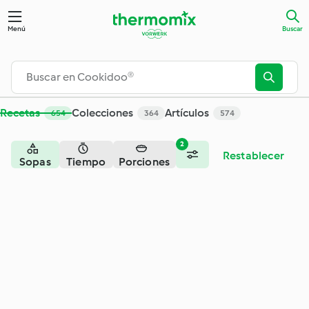
Buscar - Cookidoo® – la plataforma de recetas oficial de Th
Menú
Buscar
Recetas
Colecciones
Artículos
654
364
574
2
Restablecer
Sopas
Tiempo
Porciones