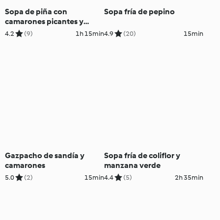
Sopa de piña con
Sopa fría de pepino
camarones picantes y
polvo de curry
4.2
(9)
1h 15min
4.9
(20)
15min
Gazpacho de sandía y
Sopa fría de coliflor y
camarones
manzana verde
5.0
(2)
15min
4.4
(5)
2h 35min