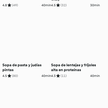
4.8
(49)
40min
4.5
(32)
30min
Sopa de pasta y judías
Sopa de lentejas y frijoles
pintas
alta en proteínas
4.5
(80)
40min
4.3
(11)
40min