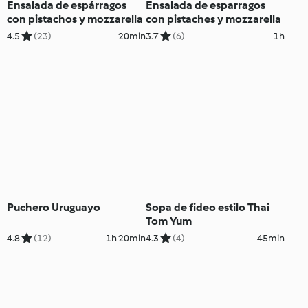
Ensalada de espárragos
Ensalada de esparragos
con pistachos y mozzarella
con pistaches y mozzarella
4.5
(23)
20min
3.7
(6)
1h
Puchero Uruguayo
Sopa de fideo estilo Thai
Tom Yum
4.8
(12)
1h 20min
4.3
(4)
45min