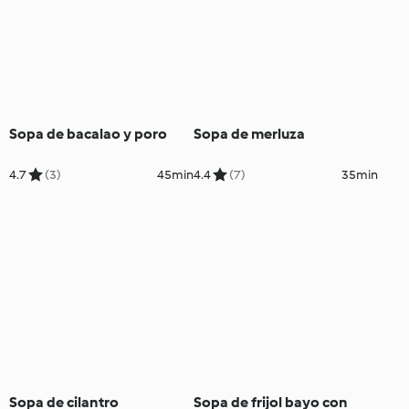
Sopa de bacalao y poro
Sopa de merluza
4.7
(3)
45min
4.4
(7)
35min
Sopa de cilantro
Sopa de frijol bayo con