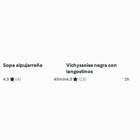
Sopa alpujarreña
Vichyssoise negra con
langostinos
4.3
(4)
45min
4.3
(15)
2h