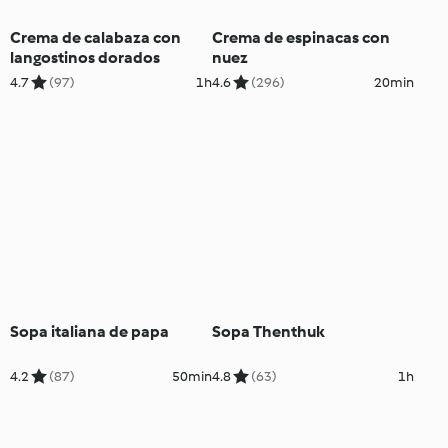
Crema de calabaza con
Crema de espinacas con
langostinos dorados
nuez
4.7
(97)
1h
4.6
(296)
20min
Sopa italiana de papa
Sopa Thenthuk
4.2
(87)
50min
4.8
(63)
1h