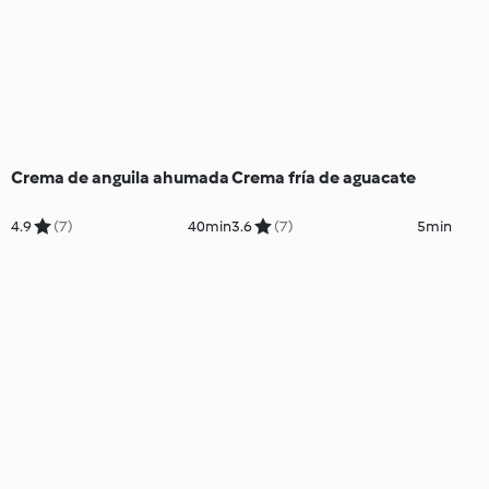
Crema de anguila ahumada
Crema fría de aguacate
4.9
(7)
40min
3.6
(7)
5min