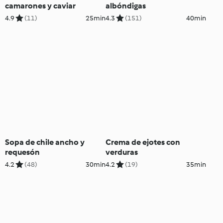
camarones y caviar
albóndigas
4.9
(11)
25min
4.3
(151)
40min
Sopa de chile ancho y
Crema de ejotes con
requesón
verduras
4.2
(48)
30min
4.2
(19)
35min