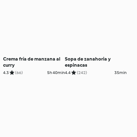
Crema fría de manzana al
Sopa de zanahoria y
curry
espinacas
4.3
(66)
5h 40min
4.4
(242)
35min