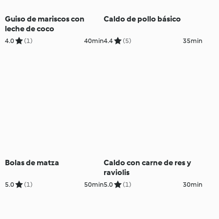
Guiso de mariscos con
Caldo de pollo básico
leche de coco
4.0
(1)
40min
4.4
(5)
35min
Bolas de matza
Caldo con carne de res y
raviolis
5.0
(1)
50min
5.0
(1)
30min