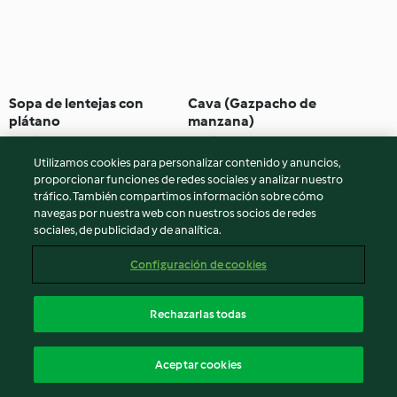
Sopa de lentejas con
Cava (Gazpacho de
plátano
manzana)
4.2
(95)
1h 25min
3.8
(13)
9h 10min
Utilizamos cookies para personalizar contenido y anuncios,
proporcionar funciones de redes sociales y analizar nuestro
tráfico. También compartimos información sobre cómo
navegas por nuestra web con nuestros socios de redes
sociales, de publicidad y de analítica.
Configuración de cookies
Rechazarlas todas
Sopa de verduras con
Crema de calabacín y
Aceptar cookies
lentejas y arroz
aguacate