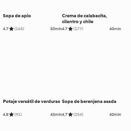
Sopa de apio
Crema de calabacita,
cilantro y chile
4.7
(165)
50min
4.7
(177)
40min
Potaje versátil de verduras
Sopa de berenjena asada
4.8
(91)
45min
4.7
(254)
40min