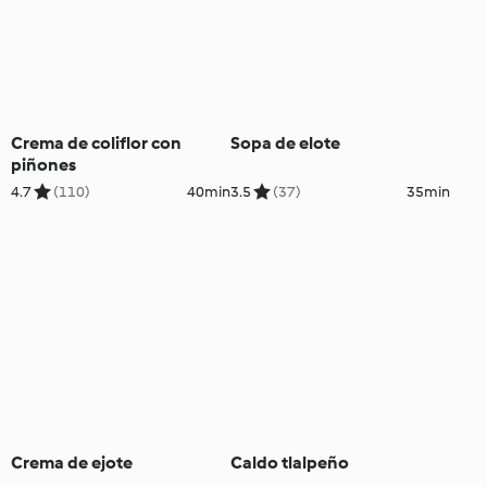
Crema de coliflor con
Sopa de elote
piñones
4.7
(110)
40min
3.5
(37)
35min
Crema de ejote
Caldo tlalpeño