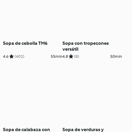
Sopa de cebolla TM6
Sopa con tropezones
versátil
4.6
(402)
55min
4.8
(8)
50min
Sopa de calabaza con
Sopa de verduras y