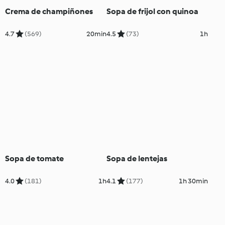
Crema de champiñones
Sopa de frijol con quinoa
4.7
(569)
20min
4.5
(73)
1h
Sopa de tomate
Sopa de lentejas
4.0
(181)
1h
4.1
(177)
1h 30min