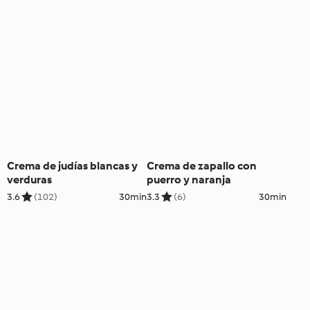
Crema de judías blancas y
Crema de zapallo con
verduras
puerro y naranja
3.6
(102)
30min
3.3
(6)
30min