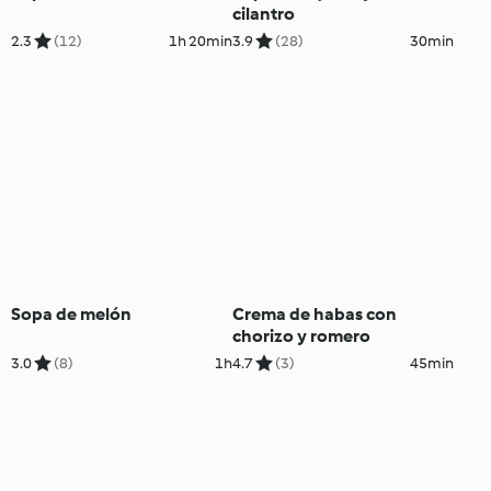
cilantro
2.3
(12)
1h 20min
3.9
(28)
30min
Sopa de melón
Crema de habas con
chorizo y romero
3.0
(8)
1h
4.7
(3)
45min