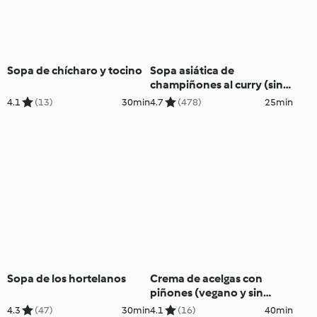
Sopa de chícharo y tocino
Sopa asiática de
champiñones al curry (sin
gluten)
4.1
(13)
30min
4.7
(478)
25min
Sopa de los hortelanos
Crema de acelgas con
piñones (vegano y sin
gluten)
4.3
(47)
30min
4.1
(16)
40min