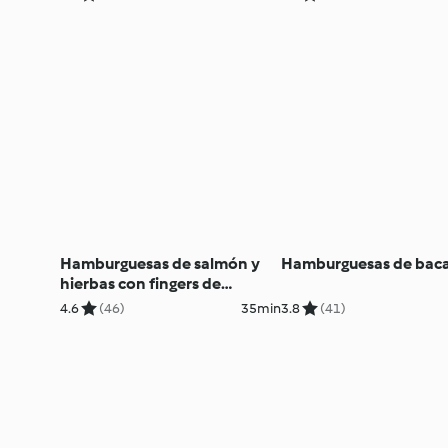
Hamburguesas de salmón y
Hamburguesas de bac
hierbas con fingers de
calabacín
4.6
(46)
35min
3.8
(41)