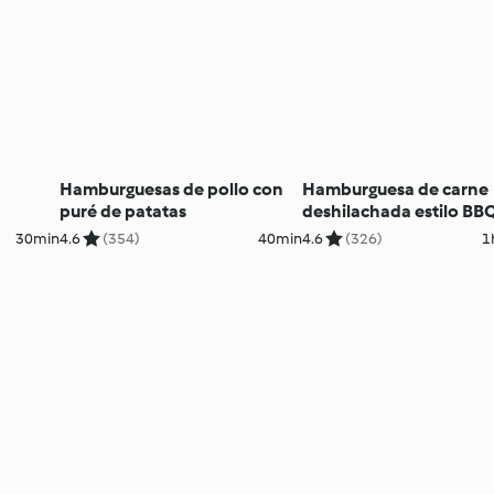
Hamburguesas de pollo con
Hamburguesa de carne
puré de patatas
deshilachada estilo BB
pulled pork buns)
30min
4.6
(354)
40min
4.6
(326)
1