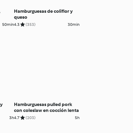
,
Hamburguesas de coliflor y
queso
50min
4.3
(353)
30min
 y
Hamburguesas pulled pork
con coleslaw en cocción lenta
3h
4.7
(203)
5h