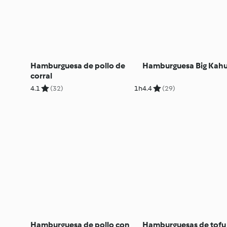
Hamburguesa de pollo de
Hamburguesa Big Kah
corral
4.1
(32)
1h
4.4
(29)
Hamburguesa de pollo con
Hamburguesas de tofu 