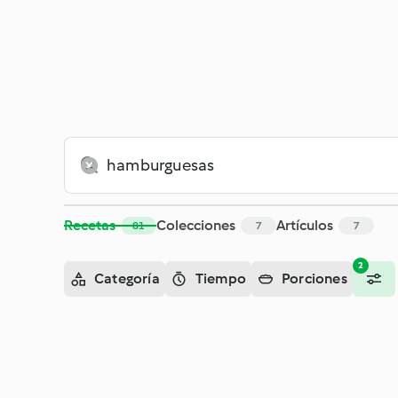
Buscar - Cookidoo® – la plataforma de recetas oficial de Th
Recetas
Colecciones
Artículos
81
7
7
2
Categoría
Tiempo
Porciones