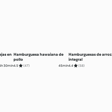
jas en
Hamburguesa hawaiana de
Hamburguesas de arroz
pollo
integral
4h 30min
4.5
(47)
45min
4.4
(58)