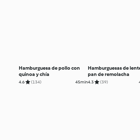
Hamburguesa de pollo con
Hamburguesas de lente
quinoa y chía
pan de remolacha
4.6
(134)
45min
4.3
(39)