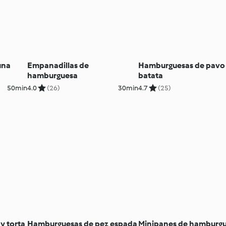
una
Empanadillas de
Hamburguesas de pavo
hamburguesa
batata
50min
4.0
(26)
30min
4.7
(25)
y torta
Hamburguesas de pez espada
Minipanes de hamburg