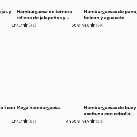
jas y
Hamburguesa de ternera
Hamburguesas de pavo
rellena de jalapeños y
beicon y aguacate
cheddar
1h
4.7
(41)
30min
4.8
(69)
oli con
Mega hamburguesa
Hamburguesas de buey
aceituna con cebolla
caramelizada
1h
4.7
(83)
4h 30min
4.9
(24)