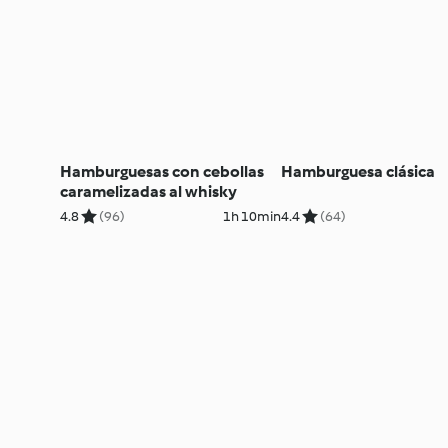
Hamburguesas con cebollas
Hamburguesa clásica
caramelizadas al whisky
4.8
(96)
1h 10min
4.4
(64)