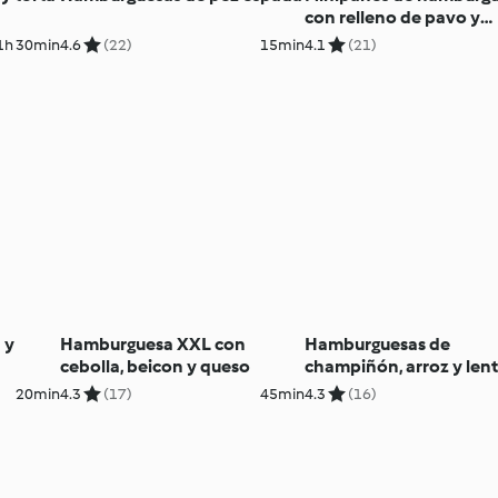
con relleno de pavo y
manzana
1h 30min
4.6
(22)
15min
4.1
(21)
 y
Hamburguesa XXL con
Hamburguesas de
cebolla, beicon y queso
champiñón, arroz y lent
20min
4.3
(17)
45min
4.3
(16)