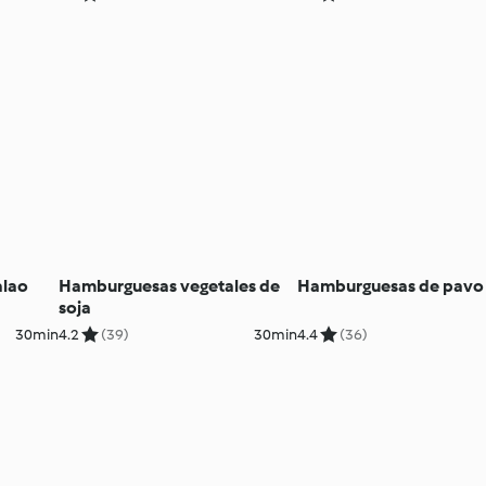
alao
Hamburguesas vegetales de
Hamburguesas de pavo
soja
30min
4.2
(39)
30min
4.4
(36)