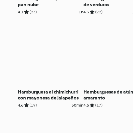
pan nube
de verduras
4.1
(23)
1h
4.3
(22)
Hamburguesa al chimichurri
Hamburguesas de atún
con mayonesa de jalapeños
amaranto
4.6
(19)
30min
4.5
(17)