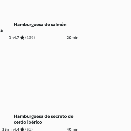
Hamburguesa de salmón
sa
1h
4.7
(139)
20min
Hamburguesa de secreto de
cerdo ibérico
35min
4.4
(51)
40min