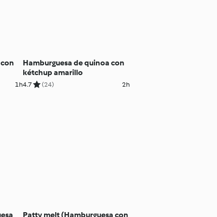
 con
Hamburguesa de quinoa con
kétchup amarillo
1h
4.7
(24)
2h
uesa
Patty melt (Hamburguesa con