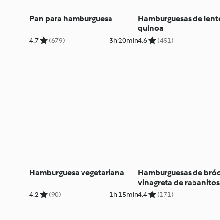
Pan para hamburguesa
Hamburguesas de lente
quinoa
4.7
(679)
3h 20min
4.6
(451)
Hamburguesa vegetariana
Hamburguesas de bróc
vinagreta de rabanitos
4.2
(90)
1h 15min
4.4
(171)