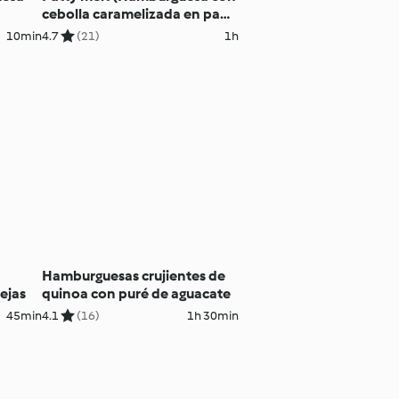
cebolla caramelizada en pan
de centeno)
10min
4.7
(21)
1h
Hamburguesas crujientes de
ejas
quinoa con puré de aguacate
45min
4.1
(16)
1h 30min