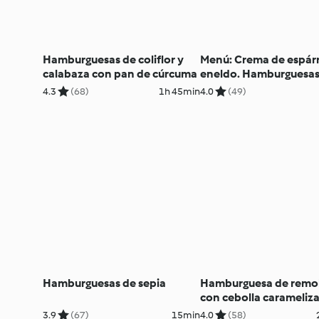
Hamburguesas de coliflor y
Menú: Crema de espárr
calabaza con pan de cúrcuma
eneldo. Hamburguesas
pollo con verduras
4.3
(68)
1h 45min
4.0
(49)
Hamburguesas de sepia
Hamburguesa de remo
con cebolla carameliz
3.9
(67)
15min
4.0
(58)