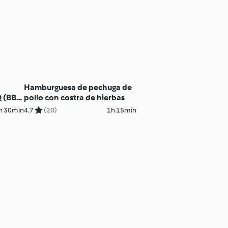
Hamburguesa de pechuga de
Q (BBQ
pollo con costra de hierbas
h 30min
4.7
(20)
1h 15min