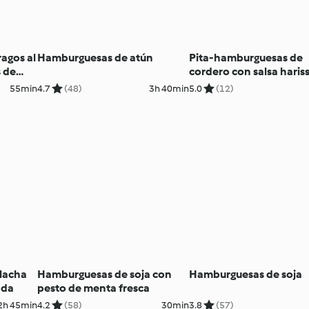
agos al
Hamburguesas de atún
Pita-hamburguesas de
 de
cordero con salsa haris
55min
4.7
(48)
3h 40min
5.0
(12)
lacha
Hamburguesas de soja con
Hamburguesas de soja
ada
pesto de menta fresca
2h 45min
4.2
(58)
30min
3.8
(57)