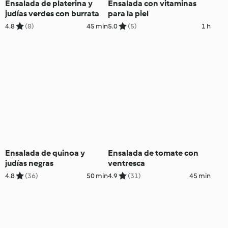
Ensalada de platerina y
Ensalada con vitaminas
judías verdes con burrata
para la piel
4.8
(8)
45 min
5.0
(5)
1 h
Ensalada de quinoa y
Ensalada de tomate con
judías negras
ventresca
4.8
(36)
50 min
4.9
(31)
45 min