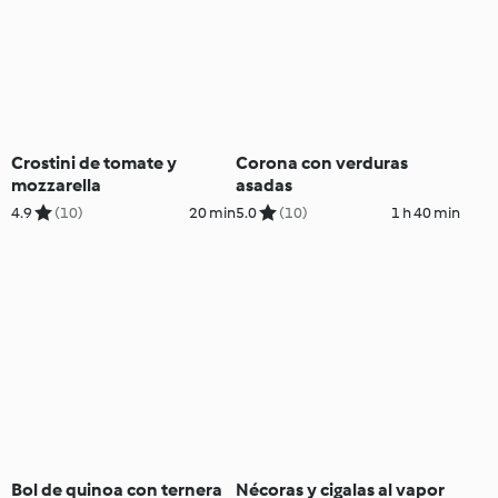
Crostini de tomate y
Corona con verduras
mozzarella
asadas
4.9
(10)
20 min
5.0
(10)
1 h 40 min
Bol de quinoa con ternera
Nécoras y cigalas al vapor