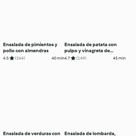
Ensalada de pimientos y
Ensalada de patata con
pollo con almendras
pulpo y vinagreta de
encurtidos
4.5
(264)
40 min
4.7
(149)
45 min
Ensalada de verduras con
Ensalada de lombarda,