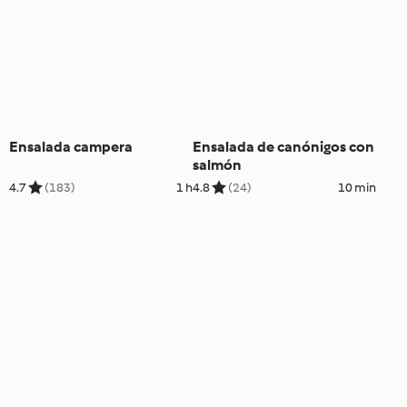
Ensalada campera
Ensalada de canónigos con
salmón
4.7
(183)
1 h
4.8
(24)
10 min