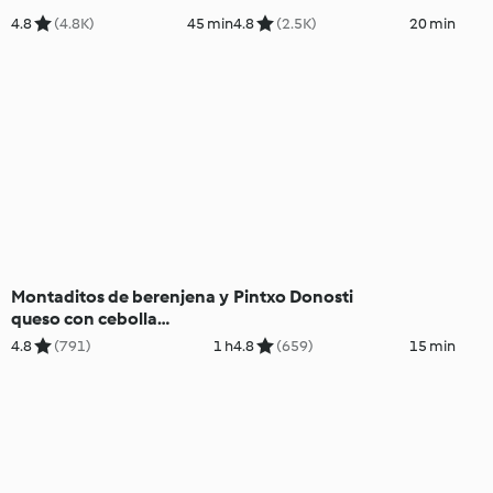
4.8
(4.8K)
45 min
4.8
(2.5K)
20 min
Montaditos de berenjena y
Pintxo Donosti
queso con cebolla
caramelizada
4.8
(791)
1 h
4.8
(659)
15 min