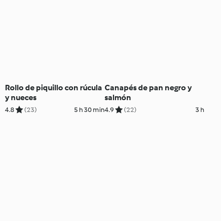
Rollo de piquillo con rúcula
Canapés de pan negro y
y nueces
salmón
4.8
(23)
5 h 30 min
4.9
(22)
3 h