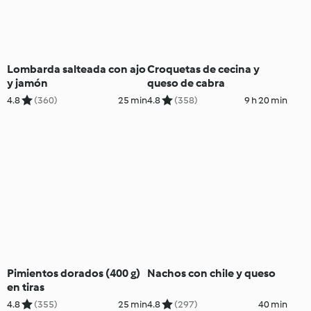
Lombarda salteada con ajo
Croquetas de cecina y
y jamón
queso de cabra
4.8
(360)
25 min
4.8
(358)
9 h 20 min
Pimientos dorados (400 g)
Nachos con chile y queso
en tiras
4.8
(355)
25 min
4.8
(297)
40 min