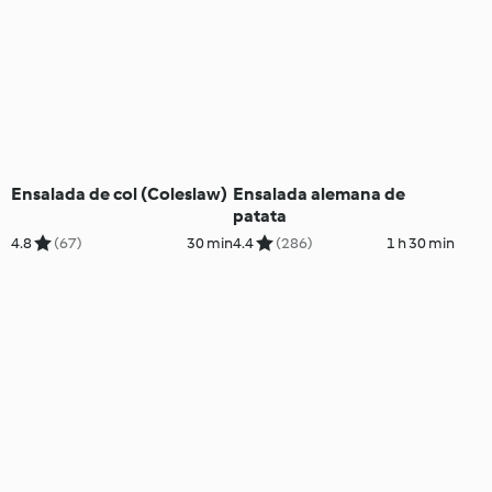
Ensalada de col (Coleslaw)
Ensalada alemana de
patata
4.8
(67)
30 min
4.4
(286)
1 h 30 min