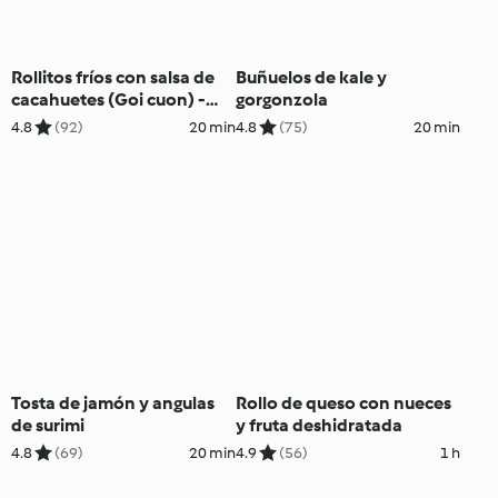
Rollitos fríos con salsa de
Buñuelos de kale y
cacahuetes (Goi cuon) -
gorgonzola
Vietnam
4.8
(92)
20 min
4.8
(75)
20 min
Tosta de jamón y angulas
Rollo de queso con nueces
de surimi
y fruta deshidratada
4.8
(69)
20 min
4.9
(56)
1 h