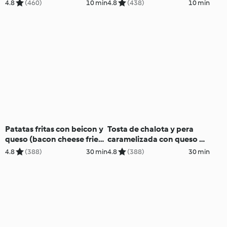
4.8
(460)
10 min
4.8
(438)
10 min
Patatas fritas con beicon y
Tosta de chalota y pera
queso (bacon cheese fries)
caramelizada con queso de
y salsa ranchera
cabra
4.8
(388)
30 min
4.8
(388)
30 min