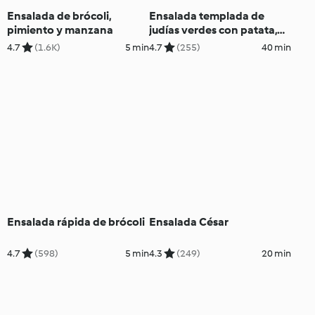
Ensalada de brócoli,
Ensalada templada de
pimiento y manzana
judías verdes con patata,
maíz y atún
4.7
(1.6K)
5 min
4.7
(255)
40 min
Ensalada rápida de brócoli
Ensalada César
4.7
(598)
5 min
4.3
(249)
20 min