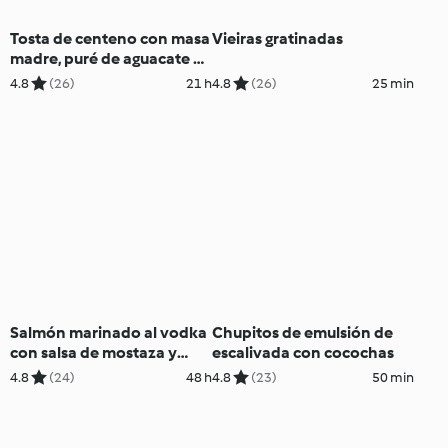
Tosta de centeno con masa
Vieiras gratinadas
madre, puré de aguacate y
huevo mollet
4.8
(26)
21 h
4.8
(26)
25 min
Salmón marinado al vodka
Chupitos de emulsión de
con salsa de mostaza y
escalivada con cocochas
eneldo
4.8
(24)
48 h
4.8
(23)
50 min