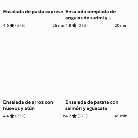
Ensalada de pasta caprese
Ensalada templada de
angulas de surimi y
gambones
4.6
(375)
25 min
4.8
(233)
20 min
Ensalada de arroz con
Ensalada de patata con
huevos y atún
salmón y aguacate
4.4
(237)
1 h
4.7
(371)
45 min