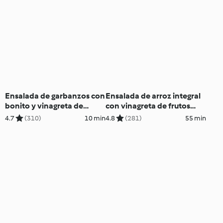
Ensalada de garbanzos con
Ensalada de arroz integral
bonito y vinagreta de
con vinagreta de frutos
pimiento rojo
secos
4.7
(310)
10 min
4.8
(281)
55 min