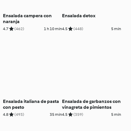
Ensalada campera con
Ensalada detox
naranja
4.7
(462)
1 h 10 min
4.5
(448)
5 min
Ensalada italiana de pasta
Ensalada de garbanzos con
con pesto
vinagreta de pimientos
4.8
(493)
35 min
4.5
(359)
5 min