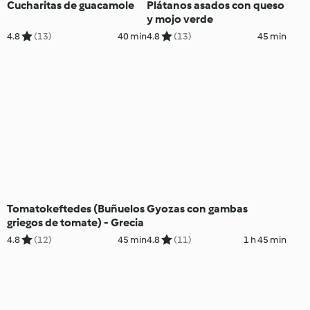
Cucharitas de guacamole
Plátanos asados con queso
y mojo verde
4.8
(13)
40 min
4.8
(13)
45 min
Tomatokeftedes (Buñuelos
Gyozas con gambas
griegos de tomate) - Grecia
4.8
(12)
45 min
4.8
(11)
1 h 45 min