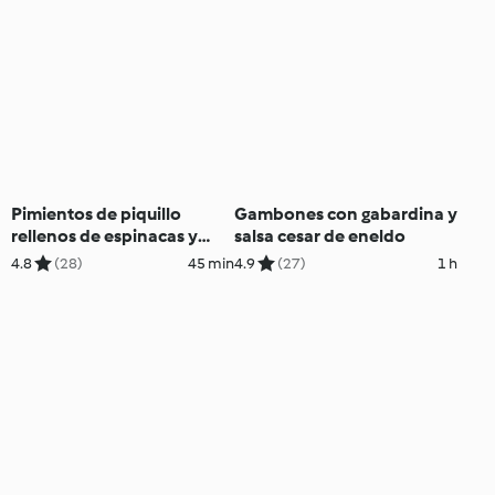
Pimientos de piquillo
Gambones con gabardina y
rellenos de espinacas y
salsa cesar de eneldo
gambas
4.8
(28)
45 min
4.9
(27)
1 h