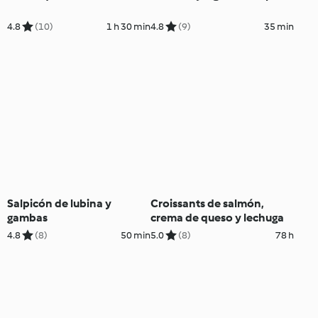
4.8
(10)
1 h 30 min
4.8
(9)
35 min
Salpicón de lubina y
Croissants de salmón,
gambas
crema de queso y lechuga
4.8
(8)
50 min
5.0
(8)
78 h