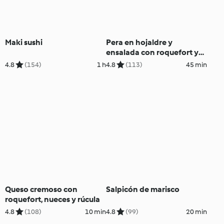
Maki sushi
Pera en hojaldre y
ensalada con roquefort y
nueces
4.8
(154)
1 h
4.8
(113)
45 min
Queso cremoso con
Salpicón de marisco
roquefort, nueces y rúcula
4.8
(108)
10 min
4.8
(99)
20 min