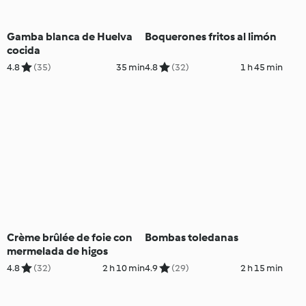
Gamba blanca de Huelva
Boquerones fritos al limón
cocida
4.8
(35)
35 min
4.8
(32)
1 h 45 min
Crème brûlée de foie con
Bombas toledanas
mermelada de higos
4.8
(32)
2 h 10 min
4.9
(29)
2 h 15 min