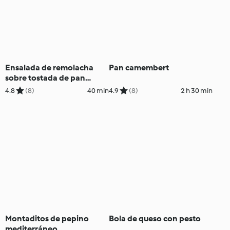
Ensalada de remolacha
Pan camembert
sobre tostada de pan
integral con queso frito
4.8
(8)
40 min
4.9
(8)
2 h 30 min
Montaditos de pepino
Bola de queso con pesto
mediterráneo