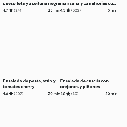
queso feta y aceituna negra
manzana y zanahorias con
pasas
4.7
(24)
15 min
4.5
(522)
5 min
Ensalada de pasta, atún y
Ensalada de cuscús con
tomates cherry
orejones y piñones
4.6
(207)
30 min
4.8
(13)
50 min