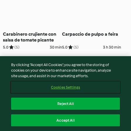
Carabinero crujiente con
Carpaccio de pulpo a feira
salsa de tomate picante
5.0
(5)
30 min
5.0
(5)
3 h 30 min
By clicking “Accept All Cookies”, you agree to the storing of
cookies on your device to enhance site navigation, analyze
site usage, and assist in our marketing efforts.
Cookies Settings
Reject All
Gunkan-maki de salmón
Tortitas de gruyère (sin
Accept All
gluten)