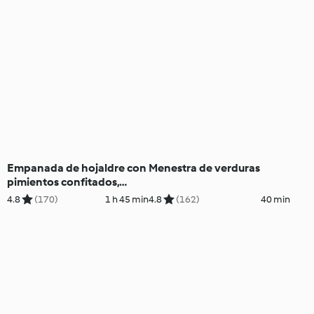
Empanada de hojaldre con
Menestra de verduras
pimientos confitados,
cecina y queso de cabra
4.8
(170)
1 h 45 min
4.8
(162)
40 min