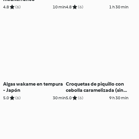
4.8
(6)
10 min
4.8
(6)
1 h 30 min
Algas wakame en tempura
Croquetas de piquillo con
- Japón
cebolla caramelizada (sin
gluten, sin huevo y sin
5.0
(6)
30 min
5.0
(6)
9 h 30 min
lácteos)