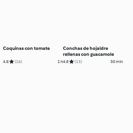
Coquinas con tomate
Conchas de hojaldre
rellenas con guacamole
4.8
(16)
1 h
4.8
(13)
30 min