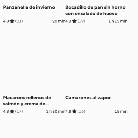
Panzanella de invierno
Bocadillo de pan sin horno
con ensalada de huevo
4.8
(21)
20 min
4.8
(19)
1 h 15 min
Macarons rellenos de
Camarones al vapor
salmón y crema de
roquefort
4.8
(17)
2 h 30 min
4.8
(16)
15 min