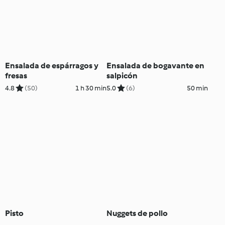
Ensalada de espárragos y
Ensalada de bogavante en
fresas
salpicón
4.8
(50)
1 h 30 min
5.0
(6)
50 min
Pisto
Nuggets de pollo