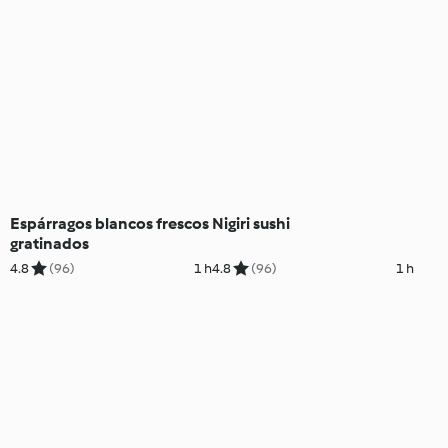
Espárragos blancos frescos
Nigiri sushi
gratinados
4.8
(96)
1 h
4.8
(96)
1 h