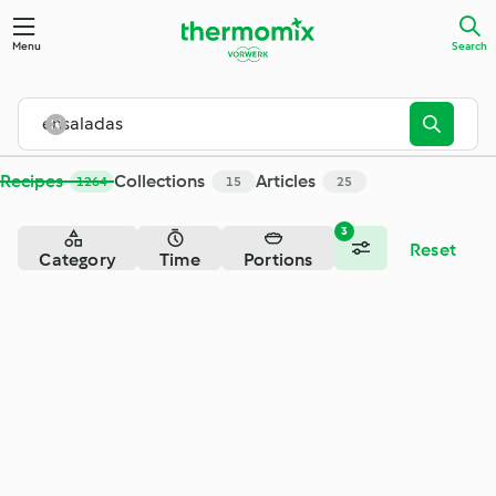
Search - Cookidoo® – the official Thermomix® recipe platfor
Menu
Search
Recipes
Collections
Articles
1264
15
25
3
Reset
Category
Time
Portions