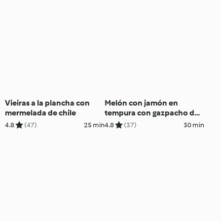
Vieiras a la plancha con
Melón con jamón en
mermelada de chile
tempura con gazpacho de
melón
4.8
(47)
25 min
4.8
(37)
30 min