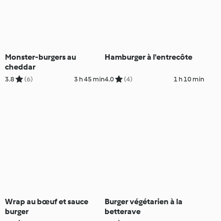
Monster-burgers au
Hamburger à l'entrecôte
cheddar
3.8
(6)
3 h 45 min
4.0
(4)
1 h 10 min
Wrap au bœuf et sauce
Burger végétarien à la
burger
betterave