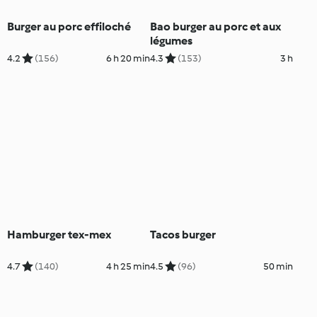
Burger au porc effiloché
Bao burger au porc et aux
légumes
4.2
(156)
6 h 20 min
4.3
(153)
3 h
Hamburger tex-mex
Tacos burger
4.7
(140)
4 h 25 min
4.5
(96)
50 min