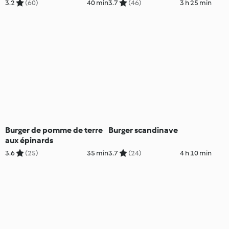
3.2
(60)
40 min
3.7
(46)
3 h 25 min
Burger de pomme de terre
Burger scandinave
aux épinards
3.6
(25)
35 min
3.7
(24)
4 h 10 min