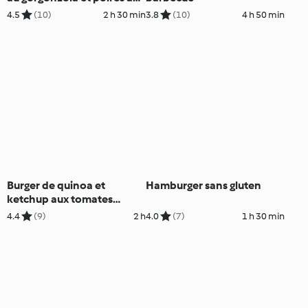
marsala
4.5
(10)
2 h 30 min
3.8
(10)
4 h 50 min
Burger de quinoa et
Hamburger sans gluten
ketchup aux tomates
jaunes
4.4
(9)
2 h
4.0
(7)
1 h 30 min