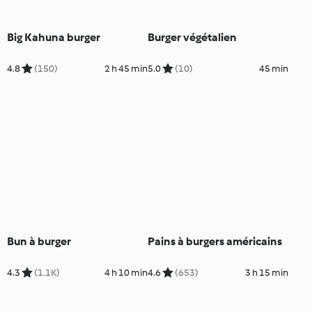
Big Kahuna burger
Burger végétalien
4.8
(150)
2 h 45 min
5.0
(10)
45 min
Bun à burger
Pains à burgers américains
4.3
(1.1K)
4 h 10 min
4.6
(653)
3 h 15 min