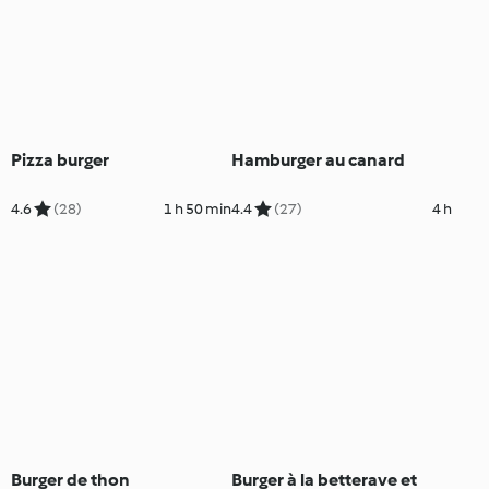
Pizza burger
Hamburger au canard
4.6
(28)
1 h 50 min
4.4
(27)
4 h
Burger de thon
Burger à la betterave et