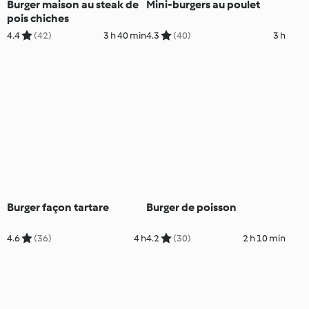
Burger maison au steak de
Mini-burgers au poulet
pois chiches
4.4
(42)
3 h 40 min
4.3
(40)
3 h
Burger façon tartare
Burger de poisson
4.6
(36)
4 h
4.2
(30)
2 h 10 min