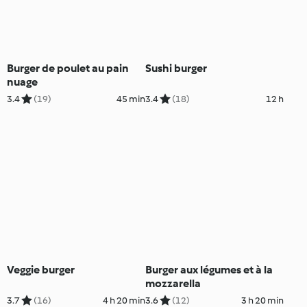
Burger de poulet au pain
Sushi burger
nuage
3.4
(19)
45 min
3.4
(18)
12 h
Veggie burger
Burger aux légumes et à la
mozzarella
3.7
(16)
4 h 20 min
3.6
(12)
3 h 20 min