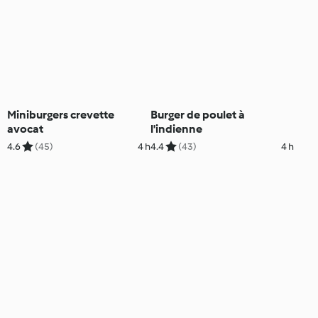
Miniburgers crevette
Burger de poulet à
avocat
l'indienne
4.6
(45)
4 h
4.4
(43)
4 h