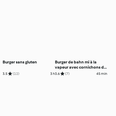
Burger sans gluten
Burger de bahn mi à la
vapeur avec cornichons de
carotte
3.5
(12)
3 h
3.6
(7)
45 min