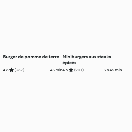
Burger de pomme de terre
Miniburgers aux steaks
épicés
4.6
(367)
45 min
4.6
(201)
3 h 45 min