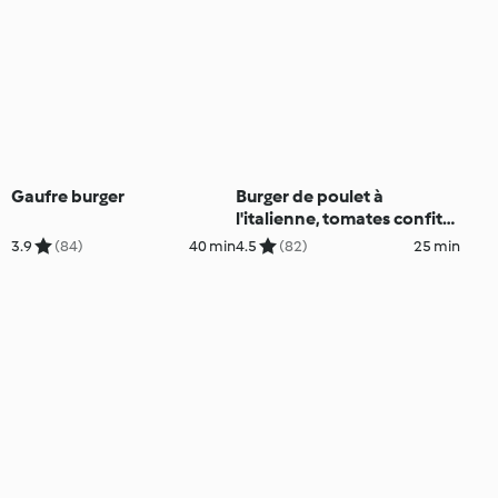
Gaufre burger
Burger de poulet à
l'italienne, tomates confites
et origan
3.9
(84)
40 min
4.5
(82)
25 min