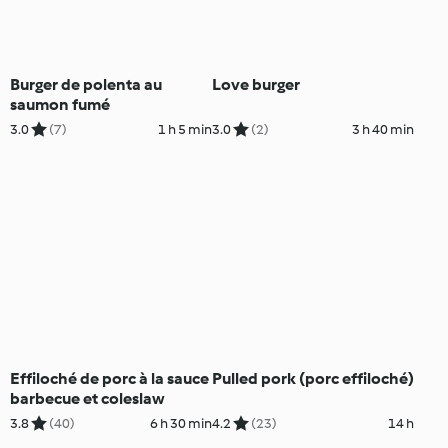
Burger de polenta au
Love burger
saumon fumé
3.0
(7)
1 h 5 min
3.0
(2)
3 h 40 min
Effiloché de porc à la sauce
Pulled pork (porc effiloché)
barbecue et coleslaw
3.8
(40)
6 h 30 min
4.2
(23)
14 h