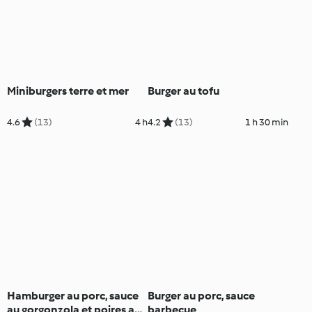
Miniburgers terre et mer
Burger au tofu
4.6
(13)
4 h
4.2
(13)
1 h 30 min
Hamburger au porc, sauce
Burger au porc, sauce
au gorgonzola et poires au
barbecue