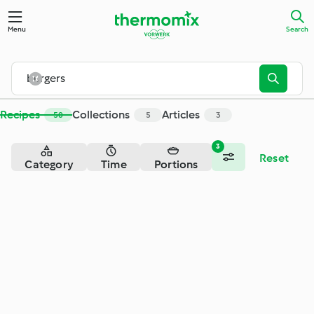
Search - Cookidoo® – the official Thermomix® recipe platfor
Menu
Search
Recipes
Collections
Articles
50
5
3
3
Reset
Category
Time
Portions