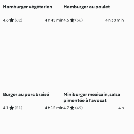
Hamburger végétarien
Hamburger au poulet
4.6
(62)
4 h 45 min
4.6
(56)
4 h 30 min
Burger au porc braisé
Miniburger mexicain, salsa
pimentée à l'avocat
4.1
(51)
4 h 15 min
4.7
(49)
4 h