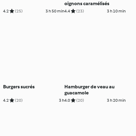
oignons caramélisés
4.2
(25)
3 h 50 min
4.4
(23)
3 h 10 min
Burgers sucrés
Hamburger de veau au
guacamole
4.2
(20)
3 h
4.0
(20)
3 h 20 min