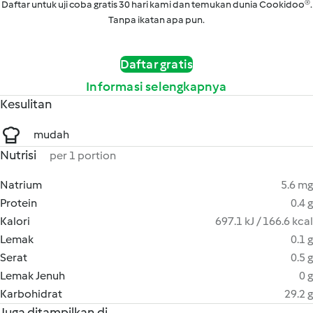
Daftar untuk uji coba gratis 30 hari kami dan temukan dunia Cookidoo®.
Tanpa ikatan apa pun.
Daftar gratis
Informasi selengkapnya
Kesulitan
mudah
Nutrisi
per 1 portion
Natrium
5.6 mg
Protein
0.4 g
Kalori
697.1 kJ / 166.6 kcal
Lemak
0.1 g
Serat
0.5 g
Lemak Jenuh
0 g
Karbohidrat
29.2 g
Juga ditampilkan di