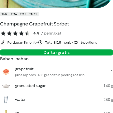
TM7
TM6
TM5
TM31
Champagne Grapefruit Sorbet
4.4
7 peringkat
Persiapan 5 menit
Total 8j 15 menit
6 portions
Daftar gratis
Bahan-bahan
grapefruit
1
juice (approx. 160 g) and thin peelings of skin
granulated sugar
140 g
water
230 g