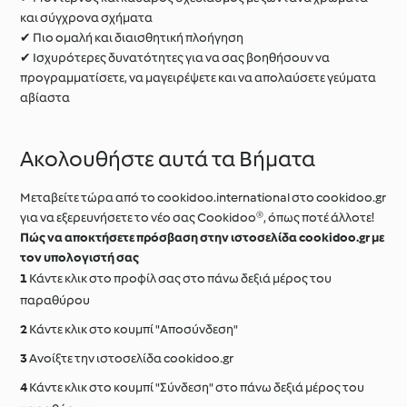
και σύγχρονα σχήματα
✔ Πιο ομαλή και διαισθητική πλοήγηση
✔ Ισχυρότερες δυνατότητες για να σας βοηθήσουν να
προγραμματίσετε, να μαγειρέψετε και να απολαύσετε γεύματα
αβίαστα
Ακολουθήστε αυτά τα Βήματα
Μεταβείτε τώρα από το cookidoo.international στο cookidoo.gr
για να εξερευνήσετε το νέο σας Cookidoo®, όπως ποτέ άλλοτε!
Πώς να αποκτήσετε πρόσβαση στην ιστοσελίδα cookidoo.gr με
τον υπολογιστή σας
Κάντε κλικ στο προφίλ σας στο πάνω δεξιά μέρος του
παραθύρου
Κάντε κλικ στο κουμπί "Aποσύνδεση"
Ανοίξτε την ιστοσελίδα cookidoo.gr
Κάντε κλικ στο κουμπί "Σύνδεση" στο πάνω δεξιά μέρος του