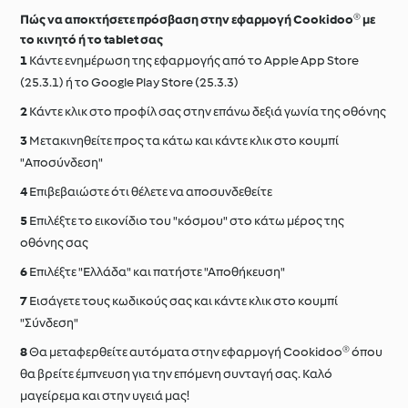
Πώς να αποκτήσετε πρόσβαση στην εφαρμογή Cookidoo® με
το κινητό ή το tablet σας
Κάντε ενημέρωση της εφαρμογής από το Apple App Store
(25.3.1) ή το Google Play Store (25.3.3)
Κάντε κλικ στο προφίλ σας στην επάνω δεξιά γωνία της οθόνης
Μετακινηθείτε προς τα κάτω και κάντε κλικ στο κουμπί
"Aποσύνδεση"
Επιβεβαιώστε ότι θέλετε να αποσυνδεθείτε
Επιλέξτε το εικονίδιο του "κόσμου" στο κάτω μέρος της
οθόνης σας
Επιλέξτε "Ελλάδα" και πατήστε "Αποθήκευση"
Εισάγετε τους κωδικούς σας και κάντε κλικ στο κουμπί
"Σύνδεση"
Θα μεταφερθείτε αυτόματα στην εφαρμογή Cookidoo® όπου
θα βρείτε έμπνευση για την επόμενη συνταγή σας. Καλό
μαγείρεμα και στην υγειά μας!