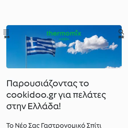
菜单
搜索
Παρουσιάζοντας το
cookidoo.gr για πελάτες
στην Ελλάδα!
Το Νέο Σας Γαστρονομικό Σπίτι