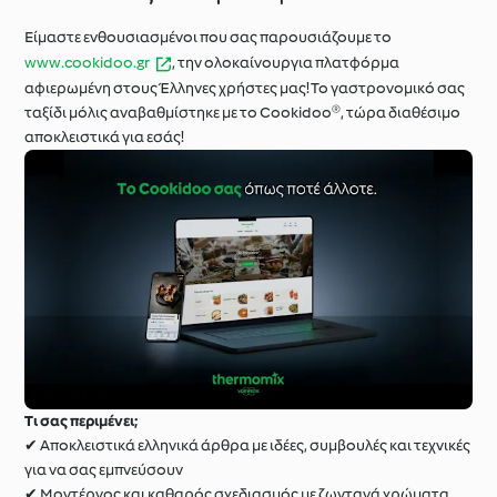
Είμαστε ενθουσιασμένοι που σας παρουσιάζουμε το
www.cookidoo.gr
, την ολοκαίνουργια πλατφόρμα
αφιερωμένη στους Έλληνες χρήστες μας! Το γαστρονομικό σας
ταξίδι μόλις αναβαθμίστηκε με το Cookidoo®, τώρα διαθέσιμο
αποκλειστικά για εσάς!
Τι σας περιμένει;
✔ Αποκλειστικά ελληνικά άρθρα με ιδέες, συμβουλές και τεχνικές
για να σας εμπνεύσουν
✔ Μοντέρνος και καθαρός σχεδιασμός με ζωντανά χρώματα