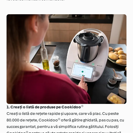
1. Creați o listă de produse pe Cookidoo®
Creați o listă de rețete rapide și ușoare, care vă plac. Cu peste
80.000 de rețete, Cookidoo® oferă gătire ghidată, pas cu pas, cu
succes garantat, pentru a vă simplifica rutina gătitului. Folosiți