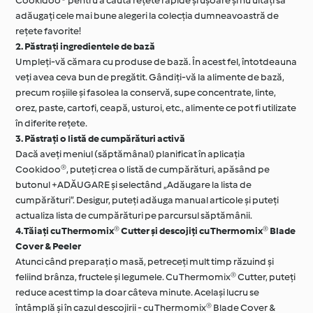
Cookidoo® pentru a căuta rețete rapide și ușoare și nu uitați să
adăugați cele mai bune alegeri la colecția dumneavoastră de
rețete favorite!
2. Păstrați ingredientele de bază
Umpleți-vă cămara cu produse de bază. În acest fel, întotdeauna
veți avea ceva bun de pregătit. Gândiți-vă la alimente de bază,
precum roșiile și fasolea la conservă, supe concentrate, linte,
orez, paste, cartofi, ceapă, usturoi, etc., alimente ce pot fi utilizate
în diferite rețete.
3. Păstrați o listă de cumpărături activă
Dacă aveți meniul (săptămânal) planificat în aplicația
Cookidoo®, puteți crea o listă de cumpărături, apăsând pe
butonul +ADĂUGARE și selectând „Adăugare la lista de
cumpărături”. Desigur, puteți adăuga manual articole și puteți
actualiza lista de cumpărături pe parcursul săptămânii.
4. Tăiați cu Thermomix® Cutter și descojiți cu Thermomix® Blade
Cover & Peeler
Atunci când preparați o masă, petreceți mult timp răzuind și
feliind brânza, fructele și legumele. Cu Thermomix® Cutter, puteți
reduce acest timp la doar câteva minute. Același lucru se
întâmplă și în cazul descojirii - cu Thermomix® Blade Cover &