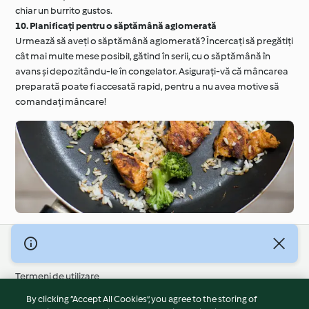
chiar un burrito gustos.
10. Planificați pentru o săptămână aglomerată
Urmează să aveți o săptămână aglomerată? Încercați să pregătiți
cât mai multe mese posibil, gătind în serii, cu o săptămână în
avans și depozitându-le în congelator. Asigurați-vă că mâncarea
preparată poate fi accesată rapid, pentru a nu avea motive să
comandați mâncare!
© Drepturile de autor 2026
Termeni de utilizare
Politica privind confidențialitatea
By clicking “Accept All Cookies”, you agree to the storing of