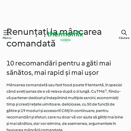
Renunțați la mâncarea
Meniu
Căutare
comandată
10 recomandări pentru a găti mai
sănătos, mai rapid și mai ușor
Mâncarea comandată sau fast food poate fi tentantă, în special
când aveți șansa de a vă relaxa după o zi lungă. Cu TM6®, fiindu-
vă partener dedicat și îndeplinind multiple sarcini, economisiți
timp și creați rețete uimitoare, delicioase, cu 30 de funcții de
gătire și 19 moduri și accesorii! Citiți în continuare, pentru
recomandări și sfaturi, care nu doar vă vor ajuta să gătiți mai bine
și mai sănătos, dar vor elimina, de asemenea, argumentele în
favoarea mâncării comandate.