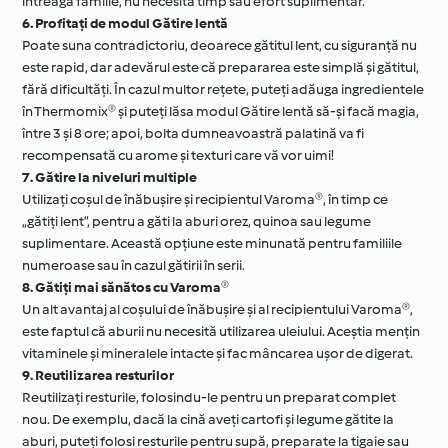
întreaga familie, nu necesită timp sau efort suplimentar.
6. Profitați de modul Gătire lentă
Poate suna contradictoriu, deoarece gătitul lent, cu siguranță nu
este rapid, dar adevărul este că prepararea este simplă și gătitul,
fără dificultăți. În cazul multor rețete, puteți adăuga ingredientele
în Thermomix® și puteți lăsa modul Gătire lentă să-și facă magia,
între 3 și 8 ore; apoi, bolta dumneavoastră palatină va fi
recompensată cu arome și texturi care vă vor uimi!
7. Gătire la niveluri multiple
Utilizați coșul de înăbușire și recipientul Varoma®, în timp ce
„gătiți lent”, pentru a găti la aburi orez, quinoa sau legume
suplimentare. Această opțiune este minunată pentru familiile
numeroase sau în cazul gătirii în serii.
8. Gătiți mai sănătos cu Varoma®
Un alt avantaj al coșului de înăbușire și al recipientului Varoma®,
este faptul că aburii nu necesită utilizarea uleiului. Aceștia mențin
vitaminele și mineralele intacte și fac mâncarea ușor de digerat.
9. Reutilizarea resturilor
Reutilizați resturile, folosindu-le pentru un preparat complet
nou. De exemplu, dacă la cină aveți cartofi și legume gătite la
aburi, puteți folosi resturile pentru supă, preparate la tigaie sau