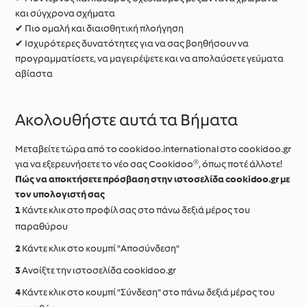
και σύγχρονα σχήματα
✔ Πιο ομαλή και διαισθητική πλοήγηση
✔ Ισχυρότερες δυνατότητες για να σας βοηθήσουν να
προγραμματίσετε, να μαγειρέψετε και να απολαύσετε γεύματα
αβίαστα
Ακολουθήστε αυτά τα Βήματα
Μεταβείτε τώρα από το cookidoo.international στο cookidoo.gr
για να εξερευνήσετε το νέο σας Cookidoo®, όπως ποτέ άλλοτε!
Πώς να αποκτήσετε πρόσβαση στην ιστοσελίδα cookidoo.gr με
τον υπολογιστή σας
Κάντε κλικ στο προφίλ σας στο πάνω δεξιά μέρος του
παραθύρου
Κάντε κλικ στο κουμπί "Aποσύνδεση"
Ανοίξτε την ιστοσελίδα cookidoo.gr
Κάντε κλικ στο κουμπί "Σύνδεση" στο πάνω δεξιά μέρος του