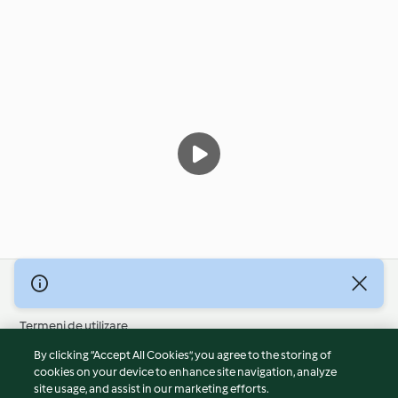
© Drepturile de autor 2026
Termeni de utilizare
Politica privind confidențialitatea
By clicking “Accept All Cookies”, you agree to the storing of
Declarație de neasumare a responsabilității
cookies on your device to enhance site navigation, analyze
site usage, and assist in our marketing efforts.
Mențiune