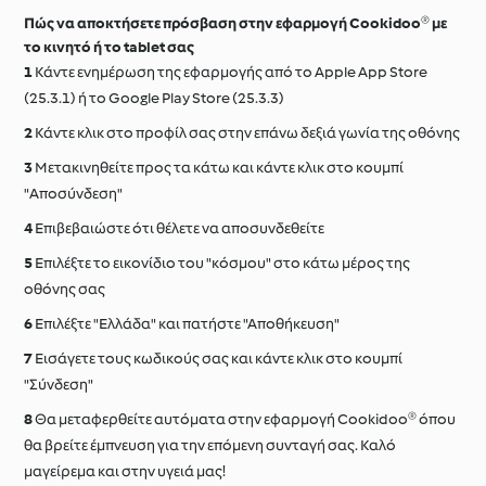
Πώς να αποκτήσετε πρόσβαση στην εφαρμογή Cookidoo® με
το κινητό ή το tablet σας
Κάντε ενημέρωση της εφαρμογής από το Apple App Store
(25.3.1) ή το Google Play Store (25.3.3)
Κάντε κλικ στο προφίλ σας στην επάνω δεξιά γωνία της οθόνης
Μετακινηθείτε προς τα κάτω και κάντε κλικ στο κουμπί
"Aποσύνδεση"
Επιβεβαιώστε ότι θέλετε να αποσυνδεθείτε
Επιλέξτε το εικονίδιο του "κόσμου" στο κάτω μέρος της
οθόνης σας
Επιλέξτε "Ελλάδα" και πατήστε "Αποθήκευση"
Εισάγετε τους κωδικούς σας και κάντε κλικ στο κουμπί
"Σύνδεση"
Θα μεταφερθείτε αυτόματα στην εφαρμογή Cookidoo® όπου
θα βρείτε έμπνευση για την επόμενη συνταγή σας. Καλό
μαγείρεμα και στην υγειά μας!