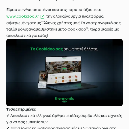
Είμαστε ενθουσιασμένοι που σας παρουσιάζουμε το
www.cookidoo.gr
, την ολοκαίνουργια πλατφόρμα
αφιερωμένη στους Έλληνες χρήστες μας! Το γαστρονομικό σας
ταξίδι μόλις αναβαθμίστηκε με το Cookidoo®, τώρα διαθέσιμο
αποκλειστικά για εσάς!
Τι σας περιμένει;
✔ Αποκλειστικά ελληνικά άρθρα με ιδέες, συμβουλές και τεχνικές
για να σας εμπνεύσουν
✔ Μοντέρνος και καθαρός σχεδιασμός με ζωντανά χρώματα