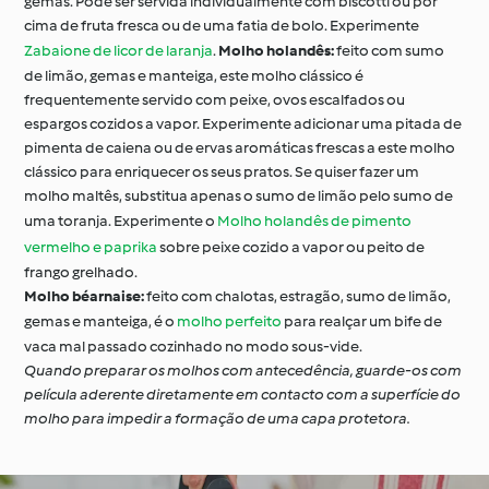
gemas. Pode ser servida individualmente com biscotti ou por
cima de fruta fresca ou de uma fatia de bolo. Experimente
Zabaione de licor de laranja
.
Molho holandês:
feito com sumo
de limão, gemas e manteiga, este molho clássico é
frequentemente servido com peixe, ovos escalfados ou
espargos cozidos a vapor. Experimente adicionar uma pitada de
pimenta de caiena ou de ervas aromáticas frescas a este molho
clássico para enriquecer os seus pratos. Se quiser fazer um
molho maltês, substitua apenas o sumo de limão pelo sumo de
uma toranja. Experimente o
Molho holandês de pimento
vermelho e paprika
sobre peixe cozido a vapor ou peito de
frango grelhado.
Molho béarnaise:
feito com chalotas, estragão, sumo de limão,
gemas e manteiga, é o
molho perfeito
para realçar um bife de
vaca mal passado cozinhado no modo sous-vide.
Quando preparar os molhos com antecedência, guarde-os com
película aderente diretamente em contacto com a superfície do
molho para impedir a formação de uma capa protetora.