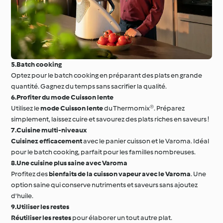
5.Batch cooking
Optez pour le batch cooking en préparant des plats en grande
quantité. Gagnez du temps sans sacrifier la qualité.
6.Profiter du mode Cuisson lente
Utilisez le
mode Cuisson lente
du Thermomix®. Préparez
simplement, laissez cuire et savourez des plats riches en saveurs !
7.Cuisine multi-niveaux
Cuisinez efficacement
avec le panier cuisson et le Varoma. Idéal
pour le batch cooking, parfait pour les familles nombreuses.
8.Une cuisine plus saine avec Varoma
Profitez des
bienfaits de la cuisson vapeur avec le Varoma
. Une
option saine qui conserve nutriments et saveurs sans ajoutez
d'huile.
9.Utiliser les restes
Réutiliser les restes
pour élaborer un tout autre plat.