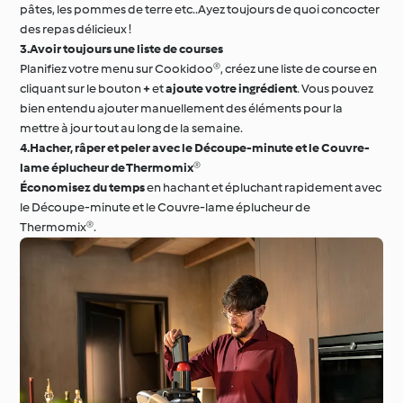
pâtes, les pommes de terre etc..Ayez toujours de quoi concocter
des repas délicieux !
3.Avoir toujours une liste de courses
Planifiez votre menu sur Cookidoo®, créez une liste de course en
cliquant sur le bouton
+
et
ajoute votre ingrédient
. Vous pouvez
bien entendu ajouter manuellement des éléments pour la
mettre à jour tout au long de la semaine.
4.Hacher, râper et peler avec le Découpe-minute et le Couvre-
lame éplucheur de Thermomix®
Économisez du temps
en hachant et épluchant rapidement avec
le Découpe-minute et le Couvre-lame éplucheur de
Thermomix®.