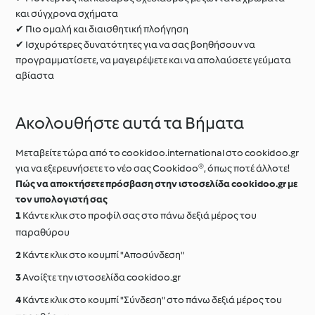
και σύγχρονα σχήματα
✔ Πιο ομαλή και διαισθητική πλοήγηση
✔ Ισχυρότερες δυνατότητες για να σας βοηθήσουν να
προγραμματίσετε, να μαγειρέψετε και να απολαύσετε γεύματα
αβίαστα
Ακολουθήστε αυτά τα Βήματα
Μεταβείτε τώρα από το cookidoo.international στο cookidoo.gr
για να εξερευνήσετε το νέο σας Cookidoo®, όπως ποτέ άλλοτε!
Πώς να αποκτήσετε πρόσβαση στην ιστοσελίδα cookidoo.gr με
τον υπολογιστή σας
Κάντε κλικ στο προφίλ σας στο πάνω δεξιά μέρος του
παραθύρου
Κάντε κλικ στο κουμπί "Aποσύνδεση"
Ανοίξτε την ιστοσελίδα cookidoo.gr
Κάντε κλικ στο κουμπί "Σύνδεση" στο πάνω δεξιά μέρος του