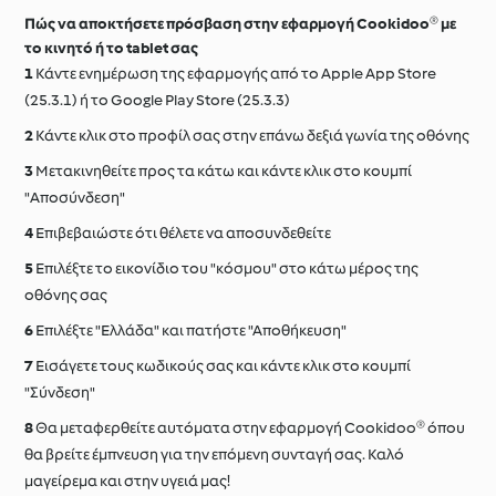
Πώς να αποκτήσετε πρόσβαση στην εφαρμογή Cookidoo® με
το κινητό ή το tablet σας
Κάντε ενημέρωση της εφαρμογής από το Apple App Store
(25.3.1) ή το Google Play Store (25.3.3)
Κάντε κλικ στο προφίλ σας στην επάνω δεξιά γωνία της οθόνης
Μετακινηθείτε προς τα κάτω και κάντε κλικ στο κουμπί
"Aποσύνδεση"
Επιβεβαιώστε ότι θέλετε να αποσυνδεθείτε
Επιλέξτε το εικονίδιο του "κόσμου" στο κάτω μέρος της
οθόνης σας
Επιλέξτε "Ελλάδα" και πατήστε "Αποθήκευση"
Εισάγετε τους κωδικούς σας και κάντε κλικ στο κουμπί
"Σύνδεση"
Θα μεταφερθείτε αυτόματα στην εφαρμογή Cookidoo® όπου
θα βρείτε έμπνευση για την επόμενη συνταγή σας. Καλό
μαγείρεμα και στην υγειά μας!