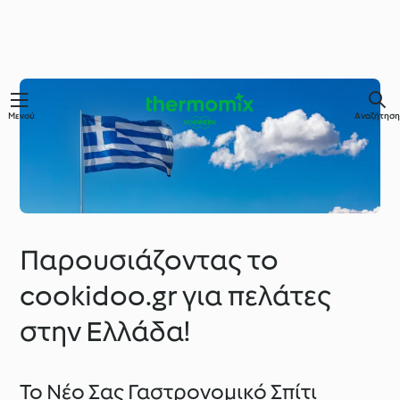
Μενού
Αναζήτηση
Παρουσιάζοντας το
cookidoo.gr για πελάτες
στην Ελλάδα!
Το Νέο Σας Γαστρονομικό Σπίτι