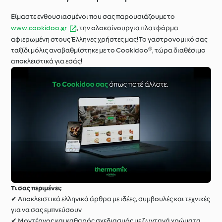
Είμαστε ενθουσιασμένοι που σας παρουσιάζουμε το
www.cookidoo.gr
, την ολοκαίνουργια πλατφόρμα
αφιερωμένη στους Έλληνες χρήστες μας! Το γαστρονομικό σας
ταξίδι μόλις αναβαθμίστηκε με το Cookidoo®, τώρα διαθέσιμο
αποκλειστικά για εσάς!
Τι σας περιμένει;
✔ Αποκλειστικά ελληνικά άρθρα με ιδέες, συμβουλές και τεχνικές
για να σας εμπνεύσουν
✔ Μοντέρνος και καθαρός σχεδιασμός με ζωντανά χρώματα